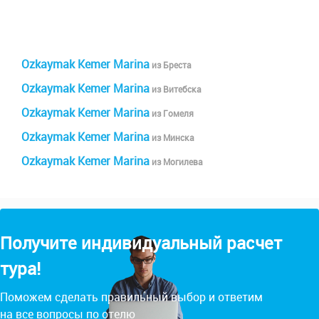
Ozkaymak Kemer Marina
из Бреста
Ozkaymak Kemer Marina
из Витебска
Ozkaymak Kemer Marina
из Гомеля
Ozkaymak Kemer Marina
из Минска
Ozkaymak Kemer Marina
из Могилева
Получите индивидуальный расчет
тура!
Поможем сделать правильный выбор и ответим
на все вопросы по отелю