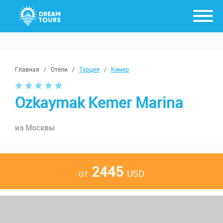
Главная
/
Отели
/
Турция
/
Кемер
Ozkaymak Kemer Marina
из Москвы
2445
от
USD
2 взрослых
с 2 сентября, от 11 ночей