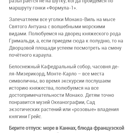
разыграется не на шутку, когда пройдёмся по
маршруту гонки «Формула-1».
Запечатлеем все уголки Монако-Виль на мысе
Святого Антуана с волшебными морскими
видами. Полюбуемся на дворец княжеского рода
Гримальди, а, если приедем сюда к полудню, то на
Дворцовой площади успеем посмотреть на смену
почётного караула.
Белоснежный Кафедральный собор, часовня де-
ля-Мизерикорд, Монте-Карло – все места
символичны, во время экскурсии послушаем
историю княжества, полюбуемся на все
достопримечательности Монако. Детям точно
понравится музей Океанографии, Сад
экзотических растений или «розовые» владения
княгини Грейс.
Берите отпуск: море в Каннах, блюда французской