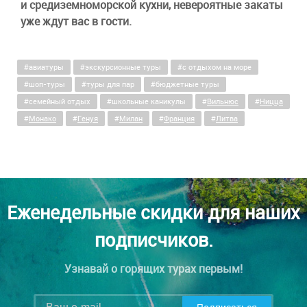
и средиземноморской кухни, невероятные закаты
уже ждут вас в гости.
авиатуры
экскурсионные туры
c отдыхом на море
шоп-туры
туры для пар
бюджетные туры
семейный отдых
школьные каникулы
Вильнюс
Ницца
Монако
Генуя
Милан
Франция
Литва
Еженедельные скидки для наших
подписчиков.
Узнавай о горящих турах первым!