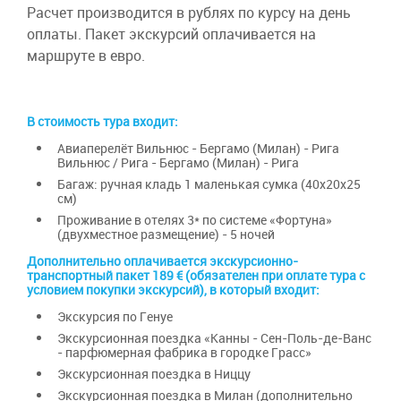
Расчет производится в рублях по курсу на день
парфюмерий. Жан Галимард (основатель
Возвращение в отель. Ночь в отеле
оплаты. Пакет экскурсий оплачивается на
компании) был поставщиком королевского
двора Людовика - короля Франции: оливковые
маршруте в евро.
масла для ухода, помада, духи, формулы для
которых он изобретал сам.В настоящее время
компания «Galimard» остается семейным
В стоимость тура входит:
бизнесом, хранящим традиции и секреты
производства люксовой продукции, верность
Авиаперелёт Вильнюс - Бергамо (Милан) - Рига
качеству и любовь к парфюмерии.
Вильнюс / Рига - Бергамо (Милан) - Рига
Багаж: ручная кладь 1 маленькая сумка (40х20х25
Возвращение в отель. Ночь в отеле
см)
Проживание в отелях 3* по системе «Фортуна»
(двухместное размещение) - 5 ночей
Дополнительно оплачивается экскурсионно-
транспортный пакет 189 € (обязателен при оплате тура с
условием покупки экскурсий), в который входит:
Экскурсия по Генуе
Экскурсионная поездка «Канны - Сен-Поль-де-Ванс
- парфюмерная фабрика в городке Грасс»
Экскурсионная поездка в Ниццу
Экскурсионная поездка в Милан (дополнительно