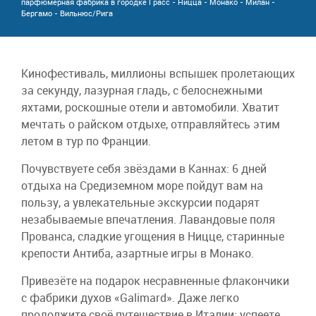
парфюмерная фабрика в городке Грасс - Ницца - Монако - Милан -
Бергамо - Вильнюс/Рига
Кинофестиваль, миллионы вспышек пролетающих
за секунду, лазурная гладь, с белоснежными
яхтами, роскошные отели и автомобили. Хватит
мечтать о райском отдыхе, отправляйтесь этим
летом в тур по Франции.
Почувствуете себя звёздами в Каннах: 6 дней
отдыха на Средиземном море пойдут вам на
пользу, а увлекательные экскурсии подарят
незабываемые впечатления. Лавандовые поля
Прованса, сладкие угощения в Ницце, старинные
крепости Антиба, азартные игры в Монако.
Привезёте на подарок несравненные флакончики
с фабрики духов «Galimard». Даже легко
продолжите своё путешествие в Италии: успеете