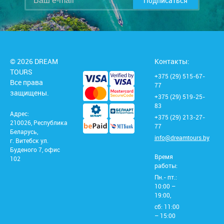
Подписаться
© 2026 DREAM
Контакты:
TOURS
+375 (29) 515-67-
Все права
77
защищены.
+375 (29) 519-25-
83
Адрес:
+375 (29) 213-27-
210026, Республика
77
Беларусь,
info@dreamtours.by
г. Витебск ул.
Буденого 7, офис
Время
102
работы:
Пн.- пт.:
10:00 –
19:00,
сб: 11:00
– 15:00