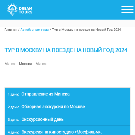
Главная
/
Автобусные туры
/
Тур в Москву на поезде на Новый Год 2024
ТУР В МОСКВУ НА ПОЕЗДЕ НА НОВЫЙ ГОД 2024
Минск - Москва - Минск
Отправление из Минска
1 день:
Обзорная экскурсия по Москве
2 день:
Сбор группы на Центральном
железнодорожном вокзале в Минске
Экскурсионный день
3 день:
09:37 — прибытие в Москву.
(станция Минск-Пассажирский).
Экскурсия на киностудию «Мосфильм»,
Обзорная экскурсия по столице России
4 день:
Завтрак в гостинице. Свободный день в
Нас ждет ночной переезд в плацкартном