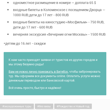
одноместное размещение в номере — доплата 65 $
Галерею памяти и славы, посвященную войне
познакомит вас с самыми красивыми
1812 года, воссозданные интерьеры,
входные билеты в Коломенское с посещением Дворца —
местами столицы. Изюминка программы
1000 RUB;дети до 17 лет - 800 RUB
потрясающие росписи главного купола
экскурсия по территории парка ВДНХ.
и настенные изображения, а также редкой
входные билеты на киностудию «Мосфильм» - 750 RUB,
Возвращение в гостиницу. Ночлег.
красоты алтарь в виде часовни.
дети до 17 лет - 600 RUB
вечерняя экскурсия «Вечерние огни Москвы» - 1500 RUB
Пешеходная экскурсия «Москва-Сити»
. Вы
прогуляетесь по торгово-пешеходному мосту
*детям до 16 лет - скидки
«Багратион». Осмотрите комплекс Москва-
сити на уличной площадке между башней
К нам часто приходят заявки от туристов из других городов и
«Империя» и комплексом «Город столиц».
мы этому безумно рады!
Трансфер в отель.
Заселение в гостиницу
Вам не нужно лично приезжать в Витебск
, чтобы забронировать
«Бега» 4*
- расположена в 5 минутах ходьбы
тур. Мы оформим все документы online. Оплатить услуги можно
денежным переводом или банковской картой.
до станции метро «Беговая». Также в
шаговой доступности станция метро
Всё очень просто, быстро и надёжно!
«Динамо» и «Белорусская».
Встреча Нового Года 2024!
В новогодние
экскурсионные туры
без визы
Рождество и Новый год
праздники Москва оживает яркими и