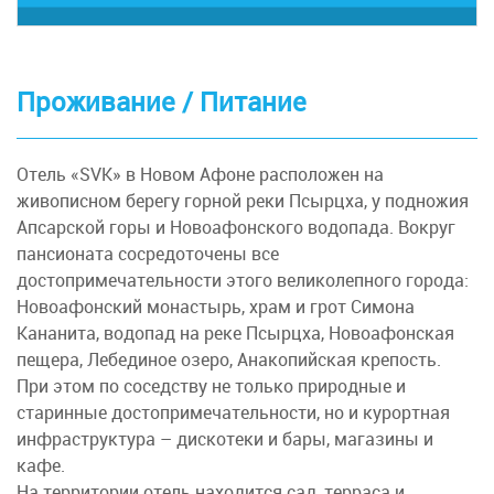
даты тура).
Выселение из гостиницы до 12:00. Свободное
время. Трансфер в аэропорт. Вылет в 23:00.
Прибытие в Минск в 03:10
Проживание / Питание
Отель «SVK» в Новом Афоне расположен на
живописном берегу горной реки Псырцха, у подножия
Апсарской горы и Новоафонского водопада. Вокруг
пансионата сосредоточены все
достопримечательности этого великолепного города:
Новоафонский монастырь, храм и грот Симона
Кананита, водопад на реке Псырцха, Новоафонская
пещера, Лебединое озеро, Анакопийская крепость.
При этом по соседству не только природные и
старинные достопримечательности, но и курортная
инфраструктура – дискотеки и бары, магазины и
кафе.
На территории отель находится сад, терраса и