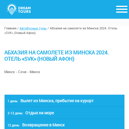
Главная
/
Автобусные туры
/
Абхазия на самолете из Минска 2024. Отель
«SVK» (Новый Афон)
АБХАЗИЯ НА САМОЛЕТЕ ИЗ МИНСКА 2024.
ОТЕЛЬ «SVK» (НОВЫЙ АФОН)
Минск - Сочи - Минск
Вылет из Минска, прибытие на курорт
1 день:
Отдых на море
2-12 день:
Вылет из Минска в 17:40. Прибытие в Сочи в
22:00. Групповой трансфер в гостиницу.
Возвращение в Минск
12 день:
Отдых на море 11 ночей (в зависимости от
Расселение. Ночлег.