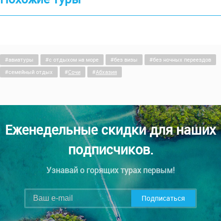
авиатуры
c отдыхом на море
без визы
без ночных переездов
семейный отдых
Сочи
Абхазия
Еженедельные скидки для наших
подписчиков.
Узнавай о горящих турах первым!
Подписаться