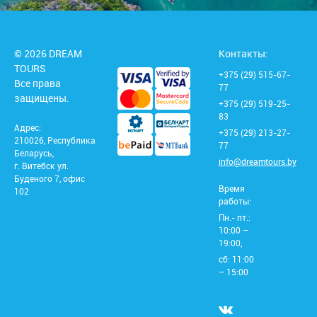
© 2026 DREAM
Контакты:
TOURS
+375 (29) 515-67-
Все права
77
защищены.
+375 (29) 519-25-
83
Адрес:
+375 (29) 213-27-
210026, Республика
77
Беларусь,
info@dreamtours.by
г. Витебск ул.
Буденого 7, офис
Время
102
работы:
Пн.- пт.:
10:00 –
19:00,
сб: 11:00
– 15:00