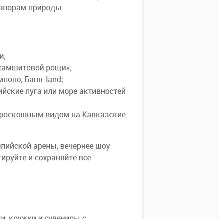
анорам природы.
и;
-самшитовой рощи»;
попо, Баня-land;
ийские луга или море активностей
 роскошным видом на Кавказские
мпийской арены, вечернее шоу
ируйте и сохраняйте все
и, кружки и сувениры с