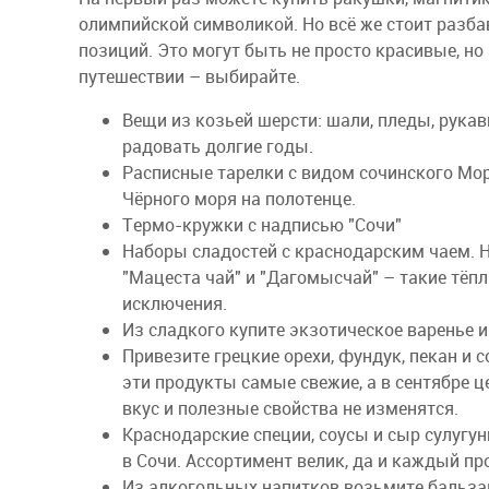
олимпийской символикой. Но всё же стоит разба
позиций. Это могут быть не просто красивые, но
путешествии – выбирайте.
Вещи из козьей шерсти: шали, пледы, рукав
радовать долгие годы.
Расписные тарелки с видом сочинского Мо
Чёрного моря на полотенце.
Термо-кружки с надписью "Сочи"
Наборы сладостей с краснодарским чаем. Ну
"Мацеста чай" и "Дагомысчай" – такие тёп
исключения.
Из сладкого купите экзотическое варенье и
Привезите грецкие орехи, фундук, пекан и 
эти продукты самые свежие, а в сентябре ц
вкус и полезные свойства не изменятся.
Краснодарские специи, соусы и сыр сулугу
в Сочи. Ассортимент велик, да и каждый пр
Из алкогольных напитков возьмите бальза