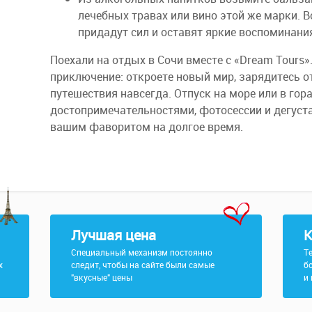
лечебных травах или вино этой же марки.
придадут сил и оставят яркие воспоминания
Поехали на отдых в Сочи вместе с «Dream Tours
приключение: откроете новый мир, зарядитесь 
путешествия навсегда. Отпуск на море или в гор
достопримечательностями, фотосессии и дегуст
вашим фаворитом на долгое время.
Лучшая цена
К
Специальный механизм постоянно
Т
х
следит, чтобы на сайте были самые
б
"вкусные" цены
и