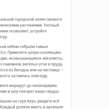
ральной городской аллее сможете
опическими растениями. Уютный
ремя позволяет, устройте
тур.
ытым небом собрали самые
 Юга. Привезёте целую коллекцию
садик, возвышающиеся эвкалипты,
х павлинов, весёлых уток в пруду,
тся из беседок или на лестнице –
асота затаилась повсюду.
ожите маршрут до океанариума:
ние и шоу покорят ваше сердце.
ашню на горе Ахун, увидите всё
. Каждый должен иметь в арсенале