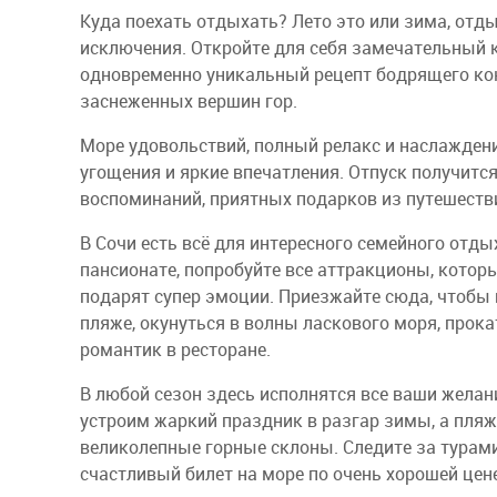
Куда поехать отдыхать? Лето это или зима, отды
исключения. Откройте для себя замечательный 
одновременно уникальный рецепт бодрящего кок
заснеженных вершин гор.
Море удовольствий, полный релакс и наслажден
угощения и яркие впечатления. Отпуск получит
воспоминаний, приятных подарков из путешеств
В Сочи есть всё для интересного семейного отды
пансионате, попробуйте все аттракционы, котор
подарят супер эмоции. Приезжайте сюда, чтобы
пляже, окунуться в волны ласкового моря, прока
романтик в ресторане.
В любой сезон здесь исполнятся все ваши желан
устроим жаркий праздник в разгар зимы, а пля
великолепные горные склоны. Следите за турами
счастливый билет на море по очень хорошей цен