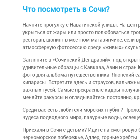
Что посмотреть в Сочи?
Начните прогулку с Навагинской улицы. На цент
укрыться от жары или просто полюбоваться тр
ресторан, шопинг в местном магазинчике, если в
атмосферную фотосессию среди «живых» скульп
Загляните в «Сочинский Дендрарий»: под откр
удивительные образцы с Кавказа, Азии и стран
фото для альбома путешественника. Японский 
кипарисы. Встретите здесь и страусов, вальяжны
важных гусей. Самые прекрасные кадры получаю
меняйте ракурсы и оглядывайтесь постоянно, кр
Среди вас есть любители морских глубин? Прол
чудеса подводного мира, лазурные воды, освеще
Приехали в Сочи с детьми? Идите на смотровую б
черноморское побережье, Адлер, горные хребты