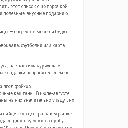
вить этот список ещё парочкой
 и полезные, вкусные подарки о
ицы – согреют в мороз и будут
рвокзала, футболки или карта
га, пастила или чурчхела с
лые подарки понравятся всем без
з ягод фейхоа.
сочные каштаны. В июле-августе
ены на них значительно упадут, но
ни найдёте на центральном рынке
одавец даст кусочек на пробу.
м "Красная Поляна" на фруктах и