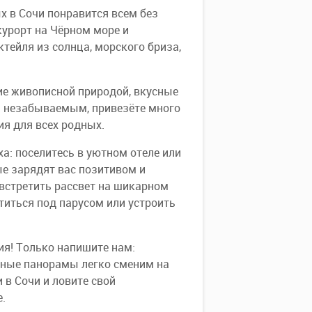
х в Сочи понравится всем без
курорт на Чёрном море и
тейля из солнца, морского бриза,
ие живописной природой, вкусные
ся незабываемым, привезёте много
ия для всех родных.
ха: поселитесь в уютном отеле или
ые зарядят вас позитивом и
 встретить рассвет на шикарном
титься под парусом или устроить
ия! Только напишите нам:
жные панорамы легко сменим на
 в Сочи и ловите свой
е.