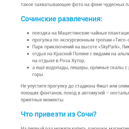
такое захватывающее фото на фоне чудесных п
Сочинские развлечения:
поездка на Мацестинские чайные плантаци
прогулка по экскурсионным тропам «Тисо
Парк приключений на высоте «SkyPark», Лим
отдых на Красной Поляне с видами на альп
на отдыхе в Роза Хутор;
а ещё водопады, пещеры, орлиные скалы с
горы.
Не упустите прогулку до стадиона Фишт или оли
поющих фонтанов, поход в автомузей – ностальг
приятные моменты.
Что привезти из Сочи?
На первый раз можете купить ракушки, магнитик