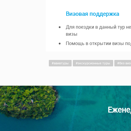
Визовая поддержка
Для поездки в данный тур 
визы
Помощь в открытии визы по
авиатуры
экскурсионные туры
без ви
Ежене