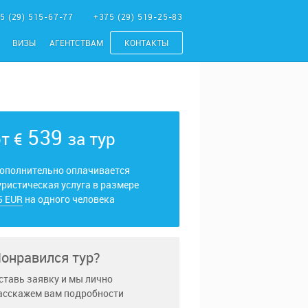
5 (29) 515-67-77
+375 (29) 519-25-83
ВИЗЫ
АГЕНТСТВАМ
КОНТАКТЫ
539
от
€
за тур
ополнительно оплачивается
уристическая услуга в размере
5 EUR
на одного человека
онравился тур?
ставь заявку и мы лично
асскажем вам подробности