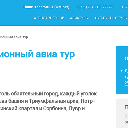
Наши телефоны (и Viber):
+375 (29) 213-27-77
+37
КАЛЕНДАРЬ ТУРОВ
АВИАТУРЫ
АВТОБУСНЫЕ ТУРЫ
сионный авиа тур
ионный авиа тур
Д
т
2
столь обаятельный город, каждый уголок
лева башня и Триумфальная арка, Нотр-
П
нский квартал и Сорбонна, Лувр и
О
р