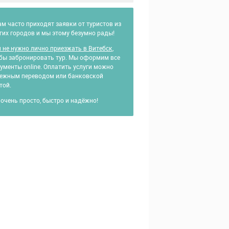
ам часто приходят заявки от туристов из
гих городов и мы этому безумно рады!
 не нужно лично приезжать в Витебск
,
бы забронировать тур. Мы оформим все
ументы online. Оплатить услуги можно
ежным переводом или банковской
той.
 очень просто, быстро и надёжно!