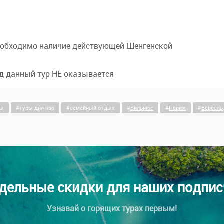
необходимо наличие действующей Шенгенской
д данный тур НЕ оказывается
зы
туры для пар
семейный отдых
Вильнюс
Париж
Версаль
дельные скидки для наших подпис
Узнавай о горящих турах первым!