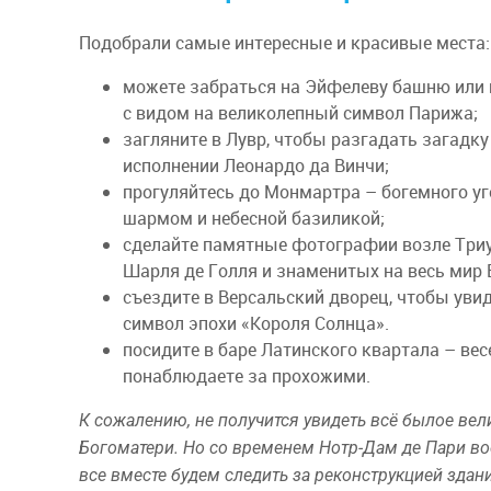
Подобрали самые интересные и красивые места:
можете забраться на Эйфелеву башню или п
с видом на великолепный символ Парижа;
загляните в Лувр, чтобы разгадать загадк
исполнении Леонардо да Винчи;
прогуляйтесь до Монмартра – богемного у
шармом и небесной базиликой;
сделайте памятные фотографии возле Три
Шарля де Голля и знаменитых на весь мир 
съездите в Версальский дворец, чтобы ув
символ эпохи «Короля Солнца».
посидите в баре Латинского квартала – вес
понаблюдаете за прохожими.
К сожалению, не получится увидеть всё былое ве
Богоматери. Но со временем Нотр-Дам де Пари вос
все вместе будем следить за реконструкцией здани