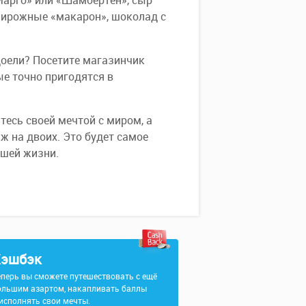
Марго» или «Шамбертен», сыр
 пирожные «макарон», шоколад с
доели? Посетите магазинчик
ые точно пригодятся в
тесь своей мечтой с миром, а
ж на двоих. Это будет самое
ашей жизни.
эшбэк
еперь вы сможете путешествовать с ещё
ольшим азартом, накапливать баллы
 исполнять свои мечты.