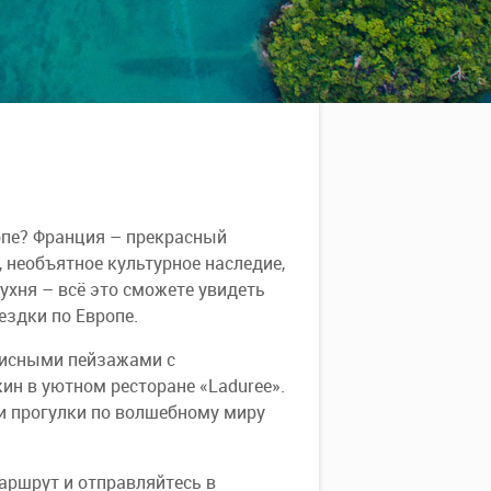
опе? Франция – прекрасный
, необъятное культурное наследие,
ухня – всё это сможете увидеть
ездки по Европе.
писными пейзажами с
ин в уютном ресторане «Laduree».
ли прогулки по волшебному миру
аршрут и отправляйтесь в