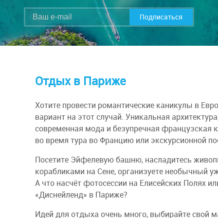
Подписаться
Отдых в Париже
Хотите провести романтические каникулы в Евр
вариант на этот случай. Уникальная архитектура
современная мода и безупречная французская к
во время тура во Францию или экскурсионной по
Посетите Эйфелевую башню, насладитесь живо
корабликами на Сене, организуете необычный уж
А что насчёт фотосессии на Елисейских Полях и
«Диснейленд» в Париже?
Идей для отдыха очень много, выбирайте свой м