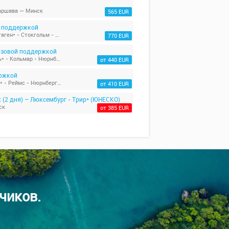
аршава — Минск
565 EUR
й поддержкой
Минск - Берлин - Люксембург* - Париж - Амстердам* - Копенгаген* - Стокгольм - Турку - Хельсинки* - Таллин - Минск
770 EUR
визовой поддержкой
Бремен - Делфт - Амстердам* - Париж - Руан/Этрэта/Трувиль* - Кольмар - Нюрнберг*
от 440 EUR
ержкой
Минск - Бамберг - Страсбург - Кольмар* - Париж - Нормандия* - Реймс - Нюрнберг* - Минск
от 410 EUR
(2 дня) – Люксембург - Трир* (ЮНЕСКО)
ск
от 385 EUR
чиков.