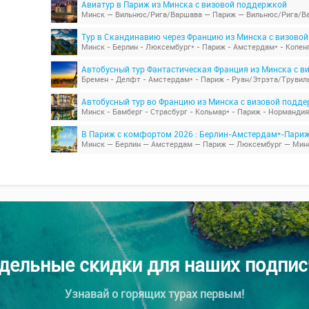
Авиатур в Париж из Минска с визовой поддержкой
Минск — Вильнюс/Рига/Варшава — Париж — Вильнюс/Рига/В
Тур в Скандинавию через Францию из Минска с визово
Автобусный тур Фантастическая Франция из Минска с 
Автобусный тур во Францию из Минска с визовой подд
В Париж с комфортом 2026 : Берлин-Амстердам*-Париж 
Минск — Берлин — Амстердам — Париж — Люксембург — Мин
дельные скидки для наших подпис
Узнавай о горящих турах первым!