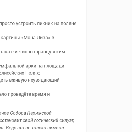
росто устроить пикник на поляне
у картины «Мона Лиза» в
голка с истинно французским
умфальной арки на площади
Елисейских Полях;
идеть вживую неувядающий
ело проведёте время и
личие Собора Парижской
становит свой готический силуэт,
я. Ведь это не только символ