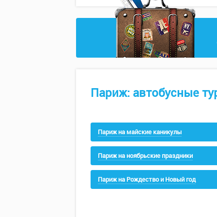
Париж: автобусные ту
Париж на майские каникулы
Париж на ноябрьские праздники
Париж на Рождество и Новый год