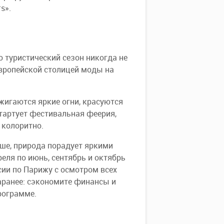
s».
о туристический сезон никогда не
европейской столицей моды на
жигаются яркие огни, красуются
тартует фестивальная феерия,
 колоритно.
ьше, природа порадует яркими
еля по июнь, сентябрь и октябрь
сии по Парижу с осмотром всех
аранее: сэкономите финансы и
рограмме.