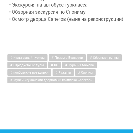
• Экс­кур­сия на ав­то­бу­се турк­лас­са
• Об­зор­ная экскурсия по Сло­ни­му
• Осмотр двор­ца Сапегов (ны­не на ре­кон­струк­ции)
Культурный туризм
Прием в Беларуси
Сборные группы
Однодневные туры
RU
Туры из Минска
ноябрьские праздники
Ружаны
Слоним
Музей «Ружанский дворцовый комплекс Сапегов»