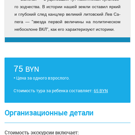
го зод­че­ства. В ис­то­рии на­шей зем­ли оста­вил яр­кий
и глу­бо­кий след канц­лер ве­ли­кий ли­тов­ский Лев Са­
пе­га — "звез­да пер­вой ве­ли­чи­ны на по­ли­ти­че­ском
не­бо­скло­не ВКЛ", как его ха­рак­те­ри­зу­ют ис­то­ри­ки.
75
BYN
* Цена за одного взрослого.
Стоимость тура за ребенка составляет:
65 BYN
Организационные детали
Сто­и­мость экс­кур­сии вклю­ча­ет: