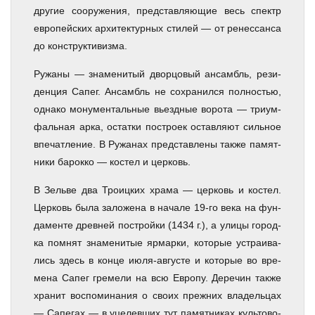
дру­гие со­ору­же­ния, пред­став­ля­ю­щие весь спектр
ев­ро­пей­ских ар­хи­тек­тур­ных сти­лей — от ре­нес­сан­са
до кон­ст­рук­ти­виз­ма.
Ру­жа­ны — зна­ме­ни­тый двор­цо­вый ан­самбль, ре­зи­
ден­ция Са­пег. Ансамбль не со­хра­нил­ся пол­но­стью,
од­на­ко мо­ну­мен­таль­ные вьезд­ные во­ро­та — три­ум­
фаль­ная ар­ка, остат­ки по­стро­ек остав­ля­ют сильное
впе­чат­ле­ние. В Ру­жа­нах пред­став­ле­ны так­же па­мят­
ни­ки ба­рок­ко — ко­стел и цер­ковь.
В Зель­ве два Тро­иц­ких хра­ма — цер­ковь и ко­стел.
Церковь бы­ла за­ло­же­на в на­ча­ле 19-го ве­ка на фун­
да­мен­те древней постройки (1434 г.), а ули­цы го­род­
ка пом­нят зна­ме­ни­тые яр­мар­ки, ко­то­рые устра­и­ва­
лись здесь в кон­це июля-августе и ко­то­рые во вре­
ме­на Са­пег гре­ме­ли на всю Ев­ро­пу. Де­ре­чин так­же
хра­нит вос­по­ми­на­ния о сво­их преж­них вла­дель­цах
— Са­пе­гах — в уце­лев­ших тут па­мят­ни­ках куль­то­во­