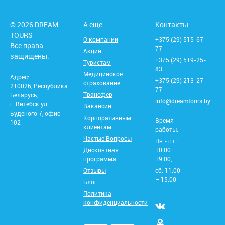
© 2026 DREAM
А еще:
Контакты:
TOURS
О компании
+375 (29) 515-67-
Все права
77
Акции
защищены.
+375 (29) 519-25-
Туристам
83
Медицинское
Адрес:
+375 (29) 213-27-
страхование
210026, Республика
77
Трансфер
Беларусь,
info@dreamtours.by
г. Витебск ул.
Вакансии
Буденого 7, офис
Корпоративным
Время
102
клиентам
работы:
Частые Вопросы
Пн.- пт.:
Дисконтная
10:00 –
программа
19:00,
Отзывы
сб: 11:00
– 15:00
Блог
Политика
конфиденциальности