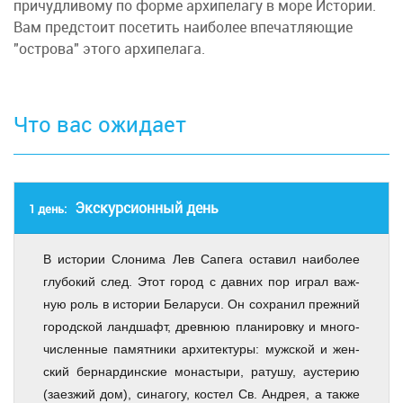
при­чуд­ли­во­му по фор­ме ар­хи­пе­ла­гу в мо­ре Истории.
Вам пред­сто­ит по­се­тить наи­бо­лее впе­чат­ля­ю­щие
"ост­ро­ва" это­го ар­хи­пе­ла­га.
Что вас ожидает
Экскурсионный день
1 день:
В ис­то­рии Сло­ни­ма Лев Са­пе­га оста­вил наи­бо­лее
глу­бо­кий след. Этот го­род с дав­них пор иг­рал важ­
ную роль в ис­то­рии Бе­ла­ру­си. Он со­хра­нил преж­ний
го­род­ской ланд­шафт, древ­нюю пла­ни­ров­ку и мно­го­
чис­лен­ные па­мят­ни­ки ар­хи­тек­ту­ры: муж­ской и жен­
ский бер­нар­дин­ские мо­на­сты­ри, ра­ту­шу, аусте­рию
(за­ез­жий дом), си­на­го­гу, ко­стел Св. Ан­дрея, а так­же