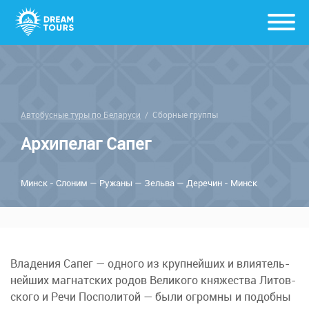
Автобусные туры по Беларуси
/
Сборные группы
Архипелаг Сапег
Минск - Сло­ним — Ру­жа­ны — Зель­ва — Де­ре­чин - Минск
Владения Са­пег — од­но­го из круп­ней­ших и вли­я­тель­
ней­ших маг­нат­ских ро­дов Ве­ли­ко­го княжества Ли­тов­
ско­го и Ре­чи Поспо­ли­той — бы­ли огром­ны и по­доб­ны