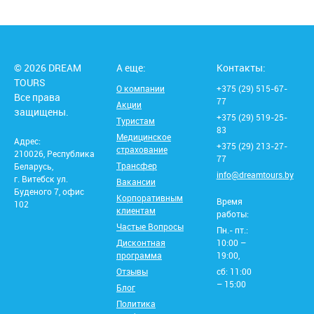
© 2026 DREAM
А еще:
Контакты:
TOURS
О компании
+375 (29) 515-67-
Все права
77
Акции
защищены.
+375 (29) 519-25-
Туристам
83
Медицинское
Адрес:
+375 (29) 213-27-
страхование
210026, Республика
77
Трансфер
Беларусь,
info@dreamtours.by
г. Витебск ул.
Вакансии
Буденого 7, офис
Корпоративным
Время
102
клиентам
работы:
Частые Вопросы
Пн.- пт.:
Дисконтная
10:00 –
программа
19:00,
Отзывы
сб: 11:00
– 15:00
Блог
Политика