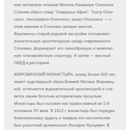
ком ли­тов­ском гет­ма­не Ми­ха­ле Ка­зи­ми­ре Огин­ском
Сло­ним об­рел сла­ву "Се­вер­ных Афин". Те­атр Огин­
ско­го, ти­по­гра­фия Огин­ско­го, ка­нал Огин­ско­го — с
этим име­нем в Сло­ни­ме свя­за­но мно­гое…
Фрагменты ста­рой ря­до­вой за­строй­ки со­став­ля­ют
зна­чи­тель­ную ар­хи­тек­тур­ную сре­ду со­вре­мен­но­го
Сло­ни­ма, фор­ми­ру­ют его свое­об­раз­ную и жи­во­пис­
ную пла­ни­ро­воч­ную ст­рук­ту­ру. А затем — вкус­ный
ОБЕД в ре­сто­ра­не.
ЖИРОВИЧСКИЙ МОНАСТЫРЬ, ко­е­му бо­лее 500 лет,
име­ет чу­до­твор­ный об­раз Бо­жи­ей Ма­те­ри Жи­ро­виц­
кой, от­ли­ча­ет­ся вы­ра­зи­тель­ной ар­хи­тек­ту­рой и сла­
вит­ся сво­им бо­га­тым ис­то­ри­че­ским про­шлым.
Монастырь был ос­но­ван как пра­во­слав­ный во 2-й
по­ло­ви­не XV ве­ка. В 1613 г. мо­на­стырь был пе­ре­дан
ба­зи­ли­ан­ско­му ор­де­ну и пер­вым его на­сто­я­те­лем
был уни­ат­ский ар­хи­епи­скоп Иоса­фат Кун­це­вич. В