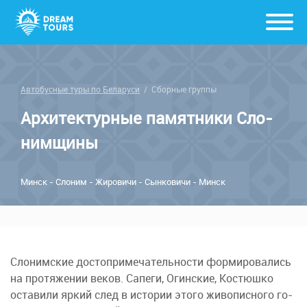
Автобусные туры по Беларуси
/
Сборные группы
Архитектурные па­мят­ни­ки Сло­
ним­щи­ны
Минск - Сло­ним - Жи­ро­ви­чи - Сын­ко­ви­чи - Минск
Сло­ним­ские до­сто­при­ме­ча­тель­но­сти фор­ми­ро­ва­лись
на про­тя­же­нии ве­ков. Са­пе­ги, Огин­ские, Ко­стюш­ко
оста­ви­ли яр­кий след в ис­то­рии это­го жи­во­пис­но­го го­