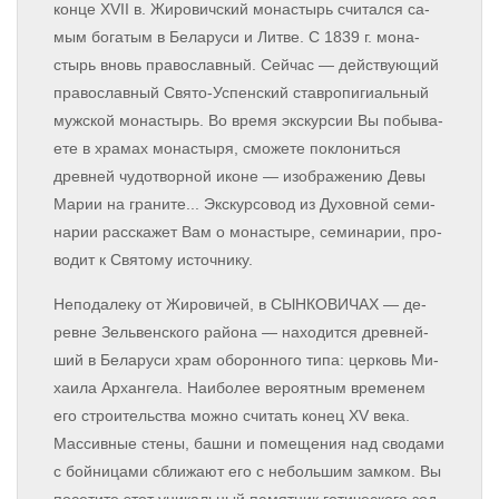
кон­це XVII в. Жи­ро­вич­ский мо­на­стырь счи­тал­ся са­
мым бо­га­тым в Бе­ла­ру­си и Лит­ве. С 1839 г. мо­на­
стырь вновь пра­во­слав­ный. Сейчас — дей­ству­ю­щий
пра­во­слав­ный Свято-Успенский став­ро­пи­ги­аль­ный
муж­ской мо­на­стырь. Во вре­мя экс­кур­сии Вы по­бы­ва­
е­те в хра­мах мо­на­сты­ря, смо­же­те по­кло­нить­ся
древней чу­до­твор­ной ико­не — изображению Де­вы
Ма­рии на граните... Экс­кур­со­вод из Духовной се­ми­
на­рии рас­ска­жет Вам о мо­на­сты­ре, се­ми­на­рии, про­
во­дит к Свя­то­му ис­точ­ни­ку.
Не­по­да­ле­ку от Жи­ро­ви­чей, в СЫНКОВИЧАХ — де­
рев­не Зель­вен­ско­го рай­о­на — на­хо­дит­ся древ­ней­
ший в Бе­ла­ру­си храм обо­рон­но­го ти­па: цер­ковь Ми­
ха­и­ла Ар­хан­ге­ла. Наиболее ве­ро­ят­ным вре­ме­нем
его стро­и­тель­ства мож­но счи­тать конец XV ве­ка.
Мас­сив­ные сте­ны, баш­ни и по­ме­ще­ния над сво­да­ми
с бой­ни­ца­ми сбли­жа­ют его с не­боль­шим зам­ком. Вы