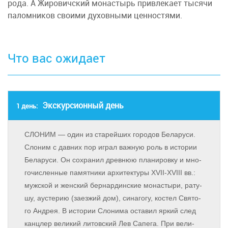
ро­да. А Жи­ро­вич­ский мо­на­стырь при­вле­ка­ет ты­ся­чи
па­лом­ни­ков сво­и­ми ду­хов­ны­ми цен­но­стя­ми.
Что вас ожидает
Экскурсионный день
1 день:
СЛОНИМ — один из ста­рей­ших го­ро­дов Бе­ла­ру­си.
Сло­ним с дав­них пор иг­рал важ­ную роль в ис­то­рии
Бе­ла­ру­си. Он со­хра­нил древ­нюю пла­ни­ров­ку и мно­
го­чис­лен­ные па­мят­ни­ки ар­хи­тек­ту­ры XVII-XVIII вв.:
муж­ской и жен­ский бер­нар­дин­ские мо­на­сты­ри, ра­ту­
шу, аусте­рию (за­ез­жий дом), си­на­го­гу, ко­стел Свя­то­
го Ан­дрея. В ис­то­рии Сло­ни­ма оста­вил яр­кий след
канц­лер ве­ли­кий ли­тов­ский Лев Са­пе­га. При ве­ли­