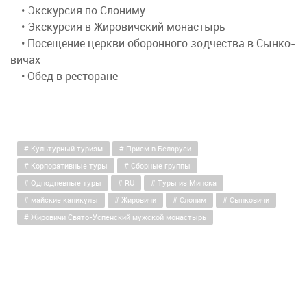
• Экс­кур­сия по Сло­ни­му
• Экс­кур­сия в Жи­ро­вич­ский мо­на­стырь
• По­се­ще­ние церк­ви обо­рон­но­го зод­че­ства в Сын­ко­
ви­чах
• Обед в ре­сто­ра­не
Культурный туризм
Прием в Беларуси
Корпоративные туры
Сборные группы
Однодневные туры
RU
Туры из Минска
майские каникулы
Жировичи
Слоним
Сынковичи
Жировичи Свято-Успенский мужской монастырь