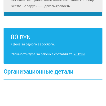
по­се­ти­те этот уни­каль­ный па­мят­ник го­ти­че­ско­го зод­
че­ства Бе­ла­ру­си — церковь-крепость.
80
BYN
* Цена за одного взрослого.
Стоимость тура за ребенка составляет:
70 BYN
Организационные детали