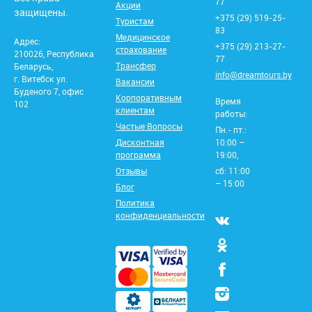
77
Акции
защищены.
+375 (29) 519-25-
Туристам
83
Медицинское
Адрес:
+375 (29) 213-27-
страхование
210026, Республика
77
Трансфер
Беларусь,
info@dreamtours.by
г. Витебск ул.
Вакансии
Буденого 7, офис
Корпоративным
Время
102
клиентам
работы:
Частые Вопросы
Пн.- пт.:
Дисконтная
10:00 –
программа
19:00,
Отзывы
сб: 11:00
– 15:00
Блог
Политика
конфиденциальности