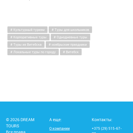
Культурный туризм
Туры для школьников
Корпоративные туры
Однодневные туры
Туры из Витебска
ноябрьские праздники
Локальные туры по городу
Витебск
© 2026 DREAM
А еще:
Контакты:
TOURS
О компании
+375 (29) 515-67-
Все права