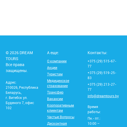
© 2026 DREAM
А еще:
Контакты:
TOURS
О компании
+375 (29) 515-67-
Все права
77
Акции
защищены.
+375 (29) 519-25-
Туристам
83
Медицинское
Адрес:
+375 (29) 213-27-
страхование
210026, Республика
77
Трансфер
Беларусь,
info@dreamtours.by
г. Витебск ул.
Вакансии
Буденого 7, офис
Корпоративным
Время
102
клиентам
работы:
Частые Вопросы
Пн.- пт.:
Дисконтная
10:00 –