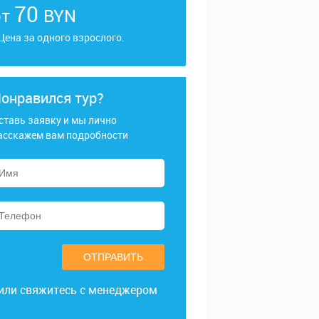
70
от
BYN
 Цена за одного взрослого.
онравился тур?
ставь заявку и мы лично
асскажем вам подробности
ОТПРАВИТЬ
или свяжитесь с менеджером