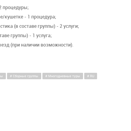
2 процедуры;
е/кушетке - 1 процедура;
ика (в составе группы) - 2 услуги;
аве группы) - 1 услуга;
ыезд (при наличии возможности).
ры
Сборные группы
Многодневные туры
RU