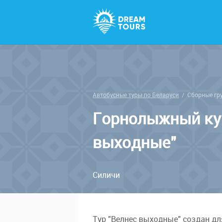
Автобусные туры по Беларуси
/
Сборные гр
Горнолыжный кур
выходные"
Силичи
Тур "Велнес выходные" создан для