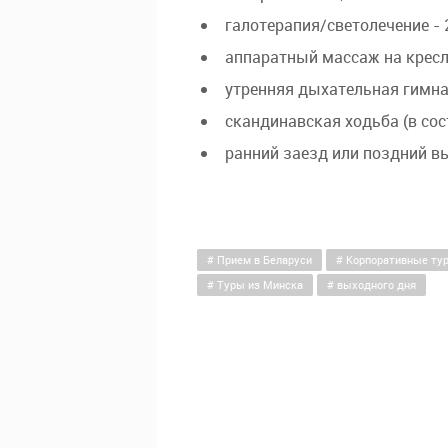
галотерапия/светолечение - 
аппаратный массаж на кресл
утренняя дыхательная гимнаст
скандинавская ходьба (в сост
ранний заезд или поздний в
Прием в Беларуси
Корпоративные ту
Туры из Минска
выходного дня