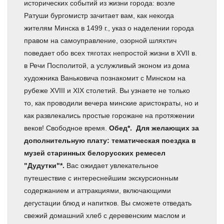
исторических событий из жизни города: возле
Ратуши бургомистр зачитает вам, как некогда
жителям Минска в 1499 г., указ о наделении города
правом на самоуправление, озорной шляхтич
поведает обо всех тяготах непростой жизни в XVII в.
в Речи Посполитой, а услужливый эконом из дома
художника Ваньковича познакомит с Минском на
рубеже XVIII и XIX столетий. Вы узнаете не только
то, как проводили вечера минские аристократы, но и
как развлекались простые горожане на протяжении
веков! Свободное время.
Обед*. Для желающих за
дополнительную плату: тематическая поездка в
музей старинных белорусских ремесел
"Дудутки"*.
Вас ожидает увлекательное
путешествие с интереснейшим экскурсионным
содержанием и аттракциями, включающими
дегустации блюд и напитков. Вы сможете отведать
свежий домашний хлеб с деревенским маслом и