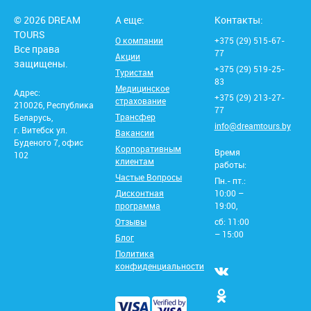
© 2026 DREAM
А еще:
Контакты:
TOURS
О компании
+375 (29) 515-67-
Все права
77
Акции
защищены.
+375 (29) 519-25-
Туристам
83
Медицинское
Адрес:
+375 (29) 213-27-
страхование
210026, Республика
77
Трансфер
Беларусь,
info@dreamtours.by
г. Витебск ул.
Вакансии
Буденого 7, офис
Корпоративным
Время
102
клиентам
работы:
Частые Вопросы
Пн.- пт.:
Дисконтная
10:00 –
программа
19:00,
Отзывы
сб: 11:00
– 15:00
Блог
Политика
конфиденциальности