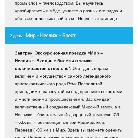
промыслов – пчеловодством. Вы научитесь
«разбираться» в мёде, узнаете о разных его видах и
обо всех полезных свойствах. Ночлег в гостинице.
Мир - Несвиж - Брест
2 день:
Завтрак. Экскурсионная поездка «Мир –
Несвиж». Входные билеты в замки
оплачиваются отдельно*.
Этот день поразит
величием и могуществом самого легендарного
аристократического рода Речи Посполитой,
приподнимет завесу тайны над древними секретами
и мистическими происшествиями. Вас ожидает
величественный средневековый Мирский замок, а в
Несвиже – блистательный дворцовый комплекс XVI
—XIX вв. – резиденция князей Радзивиллов.
Переезд (~90 км.) в
Мир
. Здесь вы сможете оценить
мощь Мирского замка, прикоснуться к его древним