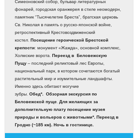
Симеоновский собор, бульвар литературных
фонарей, городская оранжерея в стиле неомодерн,
памятник “Тысячелетие Бреста”, братская церковь
Св. Николая в память о русско-японской войне,
ретроспективный Крестовоздвиженский
костел.
Посещение героической Брестской
крепости
: монумент «Жажда», основной комплекс,
Холмские ворота.
Переезд в Беловежскую
Пущу
– последний реликтовый лес Европы,
национальный парк, в котором сочетаются богатый
растительный мир и изумительные ландшафты.
Именно здесь обитают могучие
зубры.
Обед*.
Обзорная экскурсия по
Беловежской пуще
.
Для желающих за
дополнительную плату посещение музея
природы и вольеров с животными*.
П
ереезд в
Гродно (~185 км). Ночь в гостинице.