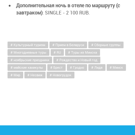
Дополнительная ночь в отеле по маршруту (с
завтраком)
: SINGLE - 2 100 RUB.
Культурный туризм
Прием в Беларуси
Сборные группы
Многодневные туры
RU
Туры из Минска
ноябрьские праздники
Рождество и Новый год
майские каникулы
Брест
Гродно
Лида
Минск
Мир
Несвиж
Новогрудок