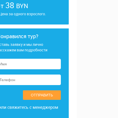
38
от
BYN
 Цена за одного взрослого.
онравился тур?
ставь заявку и мы лично
асскажем вам подробности
ОТПРАВИТЬ
или свяжитесь с менеджером