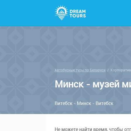
Автобусные туры по Беларуси
/
Корпоратив
Минск - музей м
Витебск - Минск - Витебск
Не можете найти время, чтобы от