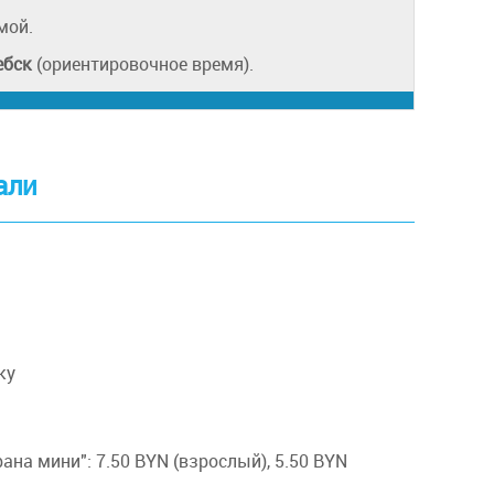
мой.
ебск
(ориентировочное время).
али
ку
ана мини": 7.50 BYN (взрослый), 5.50 BYN