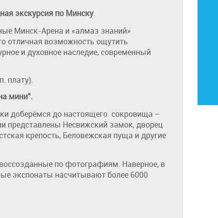
ная экскурсия по Минску
.
ные Минск-Арена и «алмаз знаний»
т
о отличная возможность ощутить
урное и духовное наследие, современный
. плату).
на мини".
лки доберёмся до настоящего сокровища –
ии представлены Несвижский замок, дворец
тская крепость, Беловежская пуща и другие
 воссозданные по фотографиям. Наверное, в
рые экспонаты насчитывают более 6000