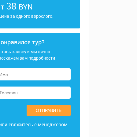
38
от
BYN
 Цена за одного взрослого.
онравился тур?
ставь заявку и мы лично
асскажем вам подробности
ОТПРАВИТЬ
или свяжитесь с менеджером