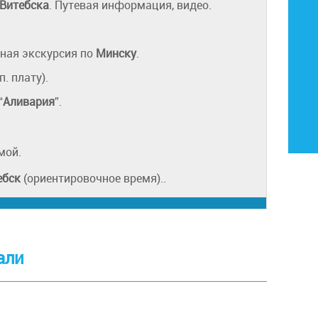
Витебска
. Путевая информация, видео.
ная экскурсия по
Минску
.
. плату).
“
Аливария
”.
мой.
ебск
(ориентировочное время)..
али