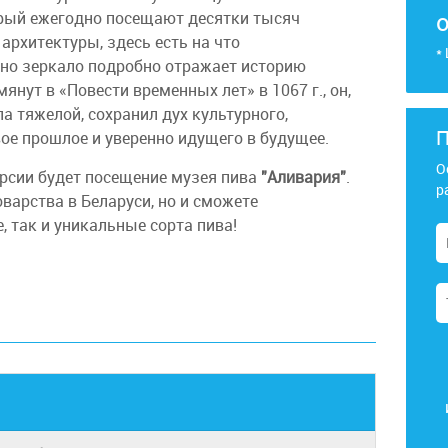
орый ежегодно посещают десятки тысяч
архитектуры, здесь есть на что
*
вно зеркало подробно отражает историю
янут в «Повести временных лет» в 1067 г., он,
ла тяжелой, сохранил дух культурного,
П
вое прошлое и уверенно идущего в будущее.
О
рсии будет посещение музея пива
"Аливария"
.
р
варства в Беларуси, но и сможете
, так и уникальные сорта пива!