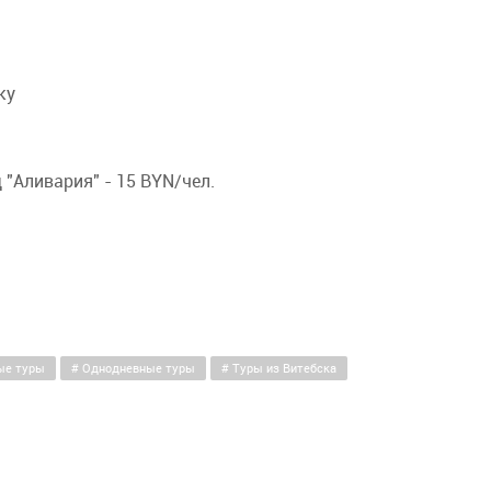
ку
"Аливария" - 15 BYN/чел.
ые туры
Однодневные туры
Туры из Витебска