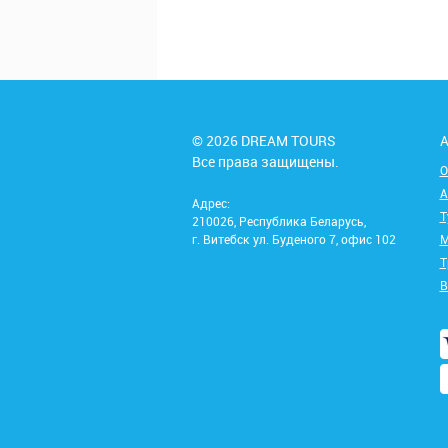
© 2026 DREAM TOURS
А
Все права защищены.
О
А
Адрес:
Т
210026, Республика Беларусь,
г. Витебск ул. Буденого 7, офис 102
М
Т
В