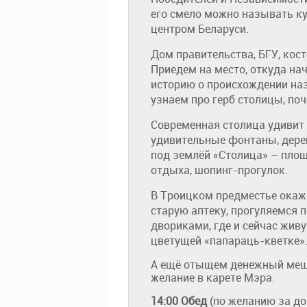
его смело можно называть к
центром Беларуси.
Дом правительства, БГУ, кос
Приедем на место, откуда на
историю о происхождении на
узнаем про герб столицы, по
Современная столица удивит 
удивительные фонтаны, дере
под землёй «Столица» – пло
отдыха, шопинг-прогулок.
В Троицком предместье окаже
старую аптеку, прогуляемся
двориками, где и сейчас живу
цветущей «папараць-кветке»
А ещё отыщем денежный мешо
желание в карете Мэра.
14:00
Обед
(по желанию за доп