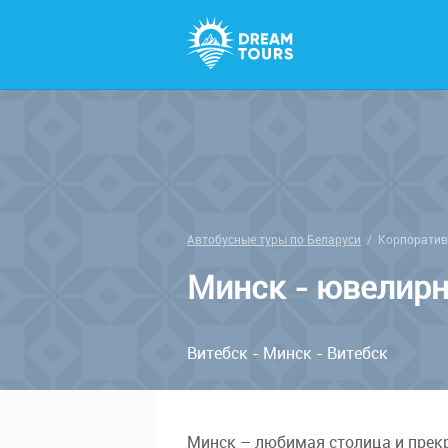
Автобусные туры по Беларуси
/
Корпоратив
Минск - ювелирн
Витебск - Минск - Витебск
Минск – любимая столица и прек