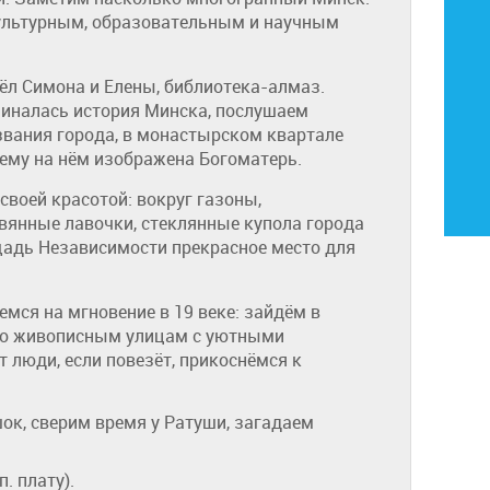
ультурным, образовательным и научным
тёл Симона и Елены, библиотека-алмаз.
чиналась история Минска, послушаем
звания города, в монастырском квартале
чему на нём изображена Богоматерь.
своей красотой: вокруг газоны,
вянные лавочки, стеклянные купола города
щадь Независимости прекрасное место для
мся на мгновение в 19 веке: зайдём в
 по живописным улицам с уютными
т люди, если повезёт, прикоснёмся к
.
к, сверим время у Ратуши, загадаем
. плату).