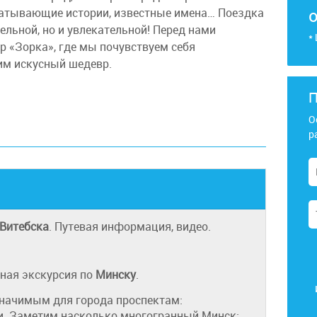
ватывающие истории, известные имена… Поездка
ельной, но и увлекательной! Перед нами
*
 «Зорка», где мы почувствуем себя
им искусный шедевр.
П
О
р
Витебска
. Путевая информация, видео.
ная экскурсия по
Минску
.
начимым для города проспектам:
и. Заметим насколько многогранный Минск: