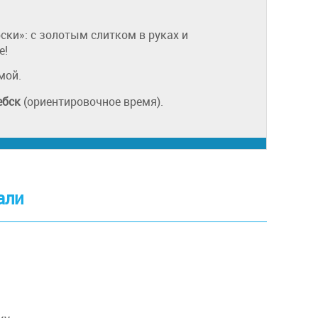
ки»: с золотым слитком в руках и
е!
мой.
ебск
(ориентировочное время).
али