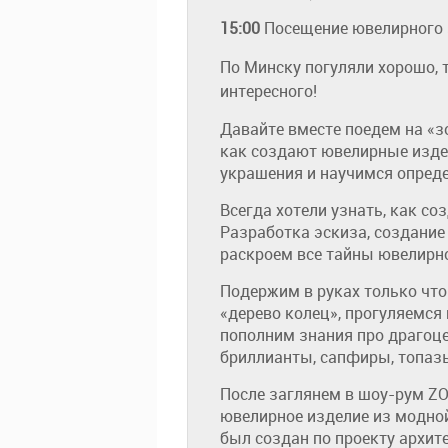
15:00
Посещение ювелирного
По Минску погуляли хорошо, 
интересного!
Давайте вместе поедем на «з
как создают ювелирные изде
украшения и научимся опреде
Всегда хотели узнать, как со
Разработка эскиза, создание
раскроем все тайны ювелирно
Подержим в руках только что
«дерево колец», прогуляемся
пополним знания про драгоц
бриллианты, сапфиры, топаз
После заглянем в шоу-рум ZO
ювелирное изделие из модной
был создан по проекту архите