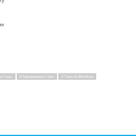
ку
ме
ые туры
Однодневные туры
Туры из Витебска