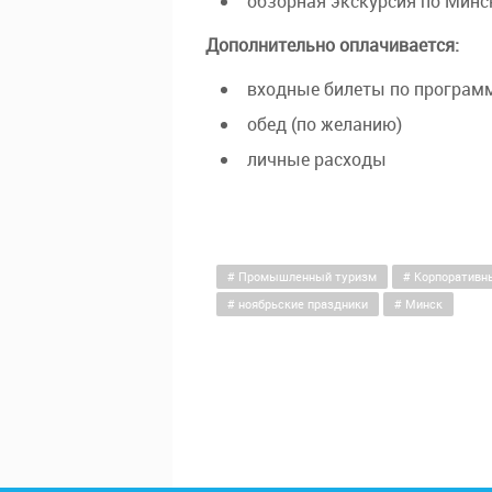
обзорная экскурсия по Минс
Дополнительно оплачивается:
входные билеты по програм
обед (по желанию)
личные расходы
Промышленный туризм
Корпоративн
ноябрьские праздники
Минск