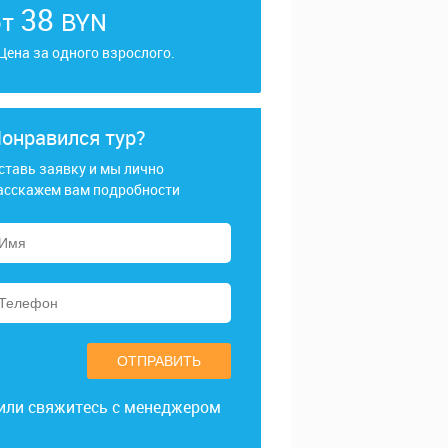
38
от
BYN
 Цена за одного взрослого.
онравился тур?
ставь заявку и мы лично
асскажем вам подробности
ОТПРАВИТЬ
или свяжитесь с менеджером