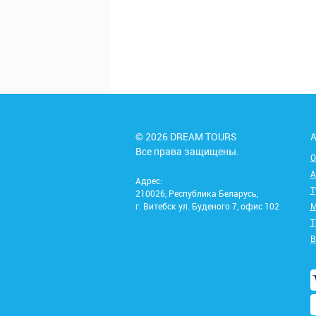
© 2026 DREAM TOURS
А
Все права защищены.
О
А
Адрес:
Т
210026, Республика Беларусь,
г. Витебск ул. Буденого 7, офис 102
М
Т
В