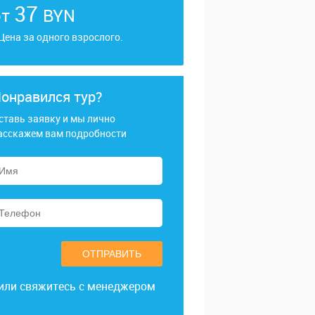
37
от
BYN
 Цена за одного взрослого.
онравился тур?
ставь заявку и мы лично
асскажем вам подробности
ОТПРАВИТЬ
или свяжитесь с менеджером