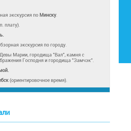
ная экскурсия по
Минску
.
. плату).
ь.
Обзорная экскурсия по городу.
Девы Марии, городища "Вал", камня с
ображения Господня и городища "Замчэк".
мой.
ебск
(ориентировочное время).
али