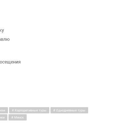
ку
авлю
посещения
изм
Корпоративные туры
Однодневные туры
ики
Минск