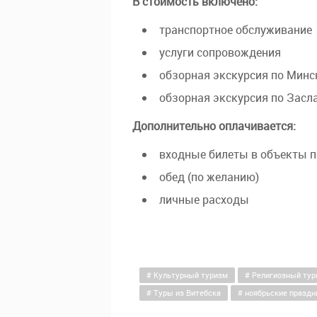
В стоимость включено:
транспортное обслуживание
услуги сопровождения
обзорная экскурсия по Минс
обзорная экскурсия по Засл
Дополнительно оплачивается:
входные билеты в объекты 
обед (по желанию)
личные расходы
Культурный туризм
Религиозный тур
Туры из Витебска
ноябрьские праздн