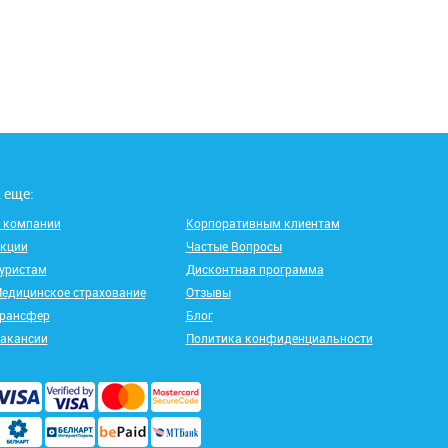
 еще:
 компании
Корпоративным клиентам
кции
Частые Вопросы
уристам
Дисконтная программа
едицинское страхование
Отзывы
рансфер
Блог
акансии
Политика конфиденциальности