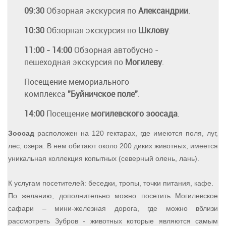
09:30
Обзорная экскурсия по
Александрии
.
10:30
Обзорная экскурсия по
Шклову
.
11:00 - 14:00
Обзорная автобусно -
пешеходная экскурсия по
Могилеву
.
Посещение мемориального
комплекса
"Буйничское поле"
.
14:00
Посещение
могилевского зоосада
.
Зоосад
расположен на 120 гектарах, где имеются поля, луг,
лес, озера. В нем обитают около 200 диких животных, имеется
уникальная коллекция копытных (северный олень, лань).
К
услугам
посетителей: беседки, тропы, точки питания, кафе.
По желанию, дополнительно можно посетить Могилевское
сафари – мини-железная дорога, где можно вблизи
рассмотреть Зубров - животных которые являются самым