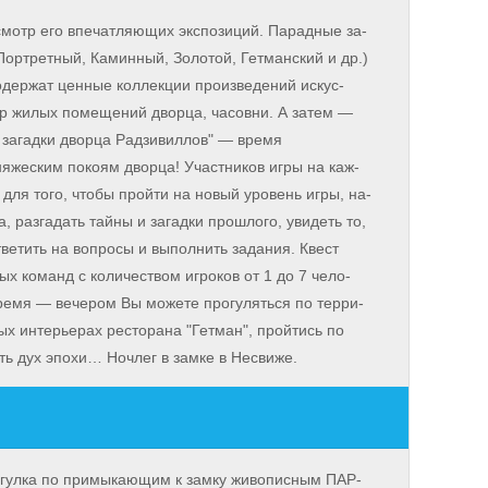
тр его впе­чат­ляю­щих экс­по­зи­ций. Парадные за­
орт­рет­ный, Ка­мин­ный, Зо­ло­той, Гет­ман­ский и др.)
­дер­жат цен­ные кол­лек­ции про­из­ве­де­ний ис­кус­
тр жи­лых по­ме­ще­ний двор­ца, ча­сов­ни. А затем —
ад­ки двор­ца Рад­зи­вил­лов" — вре­мя
яжеским покоям двор­ца! Участников иг­ры на каж­
я то­го, что­бы пройти на новый уровень иг­ры, на­
а, разгадать тай­ны и за­гад­ки про­шло­го, уви­деть то,
тветить на во­про­сы и выполнить задания. Квест
х команд с ко­ли­че­ством игроков от 1 до 7 че­ло­
­мя — ве­че­ром Вы мо­же­те про­гу­лять­ся по тер­ри­
ых ин­те­рье­рах ре­сто­ра­на "Гет­ман", прой­тись по
ть дух эпо­хи… Ноч­лег в зам­ке в Не­сви­же.
лка по при­мы­каю­щим к зам­ку жи­во­пис­ным ПАР­