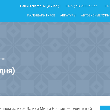
Наши телефоны (и Viber):
+375 (29) 213-27-77
+37
КАЛЕНДАРЬ ТУРОВ
АВИАТУРЫ
АВТОБУСНЫЕ ТУРЫ
уппы
дня)
н­ном зам­ке? Замки Мир и Не­свиж — ту­рист­ский