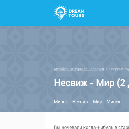
Автобусные туры по Беларуси
/
Сборные гр
Несвиж - Мир (2 
Минск - Не­свиж - Мир - Минск
Вы ночевали когда-нибудь в ста­ри