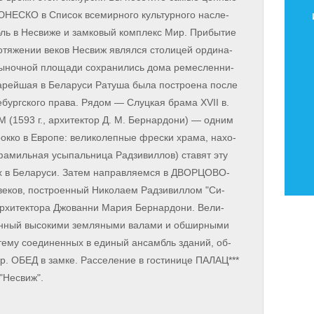
 ЮНЕСКО в Спи­сок все­мир­но­го куль­тур­но­го на­сле­
 в Не­сви­же и зам­ко­вый ком­плекс Мир. При­бы­тие
­же­нии ве­ков Не­свиж яв­лял­ся сто­ли­цей ор­ди­на­
ыночной пло­ща­ди со­хра­ни­лись до­ма ре­мес­лен­ни­
а­рей­шая в Бе­ла­ру­си Ратуша бы­ла по­стро­е­на по­сле
де­бург­ско­го пра­ва. Рядом — Слуц­кая бра­ма XVII в.
93 г., ар­хи­тек­тор Д. М. Бер­нар­до­ни) — од­ним
ок­ко в Ев­ро­пе: ве­ли­ко­леп­ные фрес­ки хра­ма, на­хо­
а­миль­ная усы­паль­ни­ца Рад­зи­вил­лов) ста­вят эту
х в Бе­ла­ру­си. За­тем на­прав­ля­ем­ся в ДВОРЦОВО-
, по­стро­ен­ный Ни­ко­ла­ем Рад­зи­вил­лом "Си­
ар­хи­тек­то­ра Джо­ван­ни Ма­рия Бер­нар­до­ни. Ве­ли­
ный вы­со­ки­ми зем­ля­ны­ми ва­ла­ми и об­шир­ны­ми
сте­му со­еди­нен­ных в еди­ный ан­самбль зда­ний, об­
р. ОБЕД в зам­ке. Расселение в го­сти­ни­це ПАЛАЦ***
 "Не­свиж".