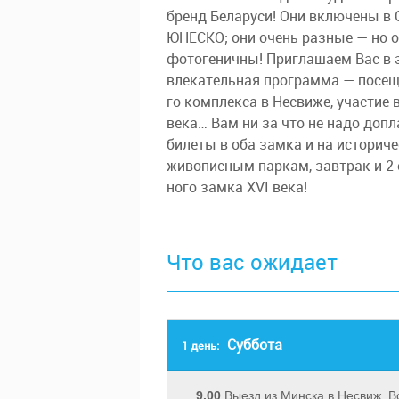
бренд Бе­ла­ру­си! Они вклю­че­ны в С
ЮНЕСКО; они очень раз­ные — но оди
фотогеничны! Приглашаем Вас в этот
вле­ка­тель­ная про­грам­ма — посеще
го ком­плек­са в Не­сви­же, уча­стие 
ве­ка… Вам ни за что не на­до до­п
би­ле­ты в оба зам­ка и на ис­то­ри­ч
жи­во­пис­ным паркам, завтрак и 2 о
но­го зам­ка XVI ве­ка!
Что вас ожидает
Суббота
1 день:
9.00
Выезд из Мин­ска в Не­свиж. Во 