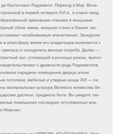
 де Ка­стел­ла­но Рад­зи­вилл. Пе­ре­езд в Мир. Ве­ли­
ро­ен­ный в пер­вой чет­вер­ти XVI в., в пла­не пред­
 об­ра­зо­ван­ный зам­ко­вы­ми сте­на­ми и мощ­ны­ми
­тур­ный об­лик зам­ка, мощ­ные сте­ны и баш­ни, мо­
тав­ля­ют не­за­бы­вае­мые впе­чат­ле­ния. Экс­кур­сия
 ат­мо­сфе­ру жиз­ни его вла­дель­цев на­чи­на­ет­ся с
е при­па­сы и на­хо­ди­лись вин­ные по­гре­ба. Да­лее —
­рет­ный зал, уто­па­ю­щий в рос­ко­ши ро­ко­ко, вы­пол­
сви­де­тель­ство­вал о древ­но­сти ро­да Рад­зи­вил­лов,
Ос­нов­ное па­рад­ное по­ме­ще­ние двор­ца эпо­хи
ым по­тол­ком, ме­бе­лью и утва­рью кон­ца XVI — се­
­на ма­те­ри­аль­ная куль­ту­ра Ве­ли­ко­го княжества Ли­
ы­цар­ские до­спе­хи, пред­ме­ты бы­та. Вы уви­ди­те так­
и жи­лые по­ме­ще­ния по­след­них ти­ту­ло­ван­ных вла­
лк-Мирских.
 в сти­ле мо­дерн их ЦЕРКОВЬ-УСЫПАЛЬНИЦА. Ис­то­