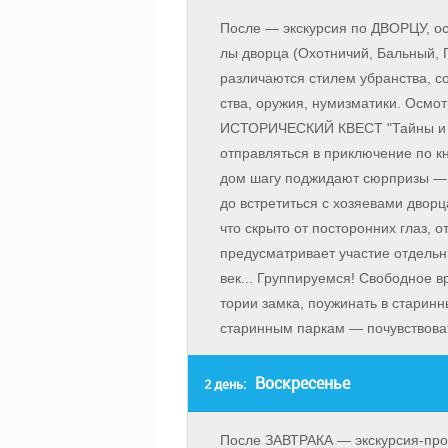
После — экскурсия по ДВОРЦУ, осмо
лы двор­ца (Охот­ни­чий, Баль­ный, П
раз­ли­ча­ют­ся сти­лем убран­ства, со
ства, ору­жия, ну­миз­ма­ти­ки. Осмо
ИСТОРИЧЕСКИЙ КВЕСТ "Тайны и за­г
отправляться в приключение по кн
дом шагу поджидают сюрпризы — дл
до встретиться с хо­зя­е­ва­ми двор­ц
что скрыто от посторонних глаз, о
предусматривает уча­стие от­дель­ны
век... Группируемся! Сво­бод­ное вре
то­рии зам­ка, по­ужи­нать в ста­рин­н
ста­рин­ным паркам — по­чув­ство­ва
Воскресенье
2 день:
После ЗАВТРАКА — экскурсия-прогу