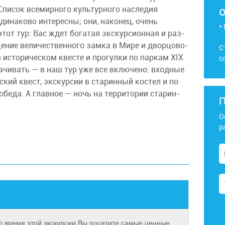
пи­сок все­мир­но­го куль­тур­но­го на­сле­дия
наково ин­те­рес­ны; они, на­ко­нец, очень
*
 тур: Вас ждет бо­га­тая экс­кур­си­он­ная и раз­
ние ве­ли­че­ствен­но­го зам­ка в Мире и двор­цо­во­
С
в ис­то­ри­че­ском квесте и про­гул­ки по паркам XIХ
с
ла­чи­вать — в наш тур уже все вклю­че­но: входные
е­ский квест, экс­кур­сии в ста­рин­ный ко­стел и по
бе­да. А глав­ное — ночь на тер­ри­то­рии ста­рин­
П
О
р
вре­мя этой экс­кур­сии Вы по­се­ти­те са­мые цен­ные