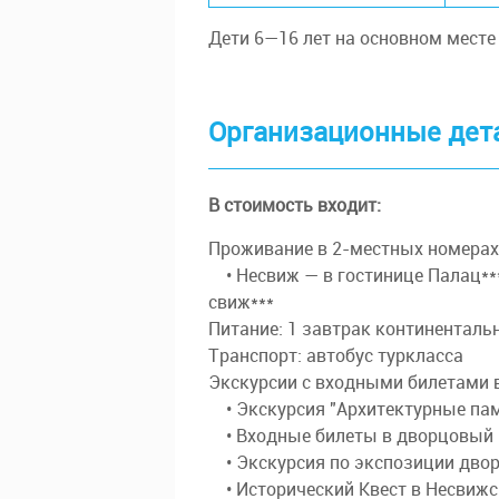
Дети 6—16 лет на основном месте 
Организационные дет
В стоимость входит:
Про­жи­ва­ние в 2-местных но­ме­рах 
• Не­свиж — в го­сти­ни­це Па­лац***
свиж***
Питание: 1 завтрак кон­ти­нен­таль­
Транс­порт: ав­то­бус турк­лас­са
Экскурсии с вход­ны­ми би­ле­та­ми в
• Экс­кур­сия "Архитектурные па­
• Вход­ные би­ле­ты в двор­цо­вый 
• Экс­кур­сия по экс­по­зи­ции двор­
• Исторический Квест в Не­свиж­с