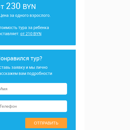
230
от
BYN
 Цена за одного взрослого.
тоимость тура за ребенка
оставляет:
от 210 BYN
онравился тур?
ставь заявку и мы лично
асскажем вам подробности
ОТПРАВИТЬ