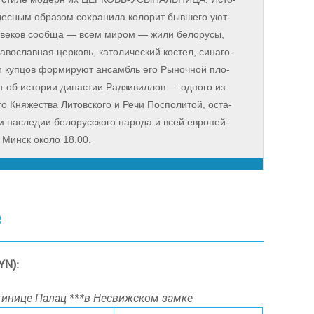
­ным об­ра­зом со­хра­ни­ла ко­ло­рит быв­ше­го уют­
ии ве­ков со­об­ща — всем ми­ром — жи­ли бе­ло­ру­сы,
а­во­слав­ная цер­ковь, ка­то­ли­че­ский ко­стел, си­на­го­
в и куп­цов фор­ми­ру­ют ан­самбль его Рыночной пло­
т об ис­то­рии ди­на­стии Рад­зи­вил­лов — од­но­го из
го Кня­же­ства Ли­тов­ско­го и Ре­чи Поспо­ли­той, оста­
 на­сле­дии бе­ло­рус­ско­го на­ро­да и всей ев­ро­пей­
 в Минск око­ло 18.00.
е
YN):
тинице Палац ***в Несвижском замке