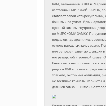
КАМ, за­ло­жен­ным в XIX в. Ма­ри­ей
чест­вен­ный МИР­СКИЙ ЗА­МОК, по­ст
став­ля­ет со­бой че­ты­рёх­уголь­ник,
баш­ня­ми по уг­лам. Яркий ар­хи­тек
щен­ный кам­нем внут­рен­ний двор ос
по МИРСКОМУ ЗАМ­КУ. По­гру­же­ние в
под­ва­лов, где хра­ни­лись съе­ст­ны
осмотр па­рад­ных за­лов зам­ка. Порт
нял ре­пре­зен­та­тив­ные функ­ции и 
его ры­цар­ской и во­ен­ной сла­ве. 
Ренессанса — сто­ло­вая с кес­сон­н
ре­ди­ны XVII в. В зам­ке пред­став­ле
тов­ско­го, охот­ни­чьи кол­лек­ции, р
же го­сти­ные ком­на­ты, ка­би­не­ты 
дель­цев зам­ка — кня­зей Святопо
Рядом с зам­ком — ис­пол­нен­ная