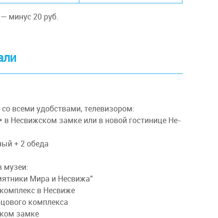
— минус 20 руб.
али
со все­ми удоб­ства­ми, те­ле­ви­зо­ром:
 в Не­свиж­ском зам­ке или в но­вой го­сти­ни­це Не­
ный + 2 обе­да
 му­зеи:
мят­ни­ки Мира и Несвижа"
ком­плекс в Не­сви­же
цо­во­го ком­плек­са
ком зам­ке