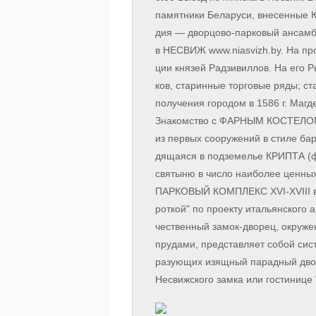
па­мят­ни­ки Бе­ла­ру­си, вне­сен­ные
дия — дворцово-парковый ан­самбль
в НЕСВИЖ www.nias­vizh.by. На про­тя
ции кня­зей Рад­зи­вил­лов. На его Р
ков, ста­рин­ные тор­го­вые ря­ды; ст
по­лу­че­ния го­ро­дом в 1586 г. Маг­
Зна­ком­ство с ФАРНЫМ КОСТЕЛОМ (15
из пер­вых со­ору­же­ний в сти­ле ба­р
дя­ща­я­ся в под­зе­ме­лье КРИПТА (ф
свя­ты­ню в чис­ло наи­бо­лее цен­ны
ПАРКОВЫЙ КОМПЛЕКС XVI-XVIII ве­ков
рот­кой" по про­ек­ту ита­льян­ско­го 
чест­вен­ный замок-дворец, окру­жен­
пру­да­ми, пред­став­ля­ет со­бой си­
ра­зую­щих изящ­ный па­рад­ный дво
Несвиж­ско­го зам­ка или го­сти­ни­це