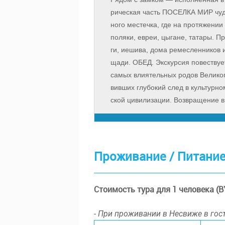
ри­че­ская часть ПО­СЕЛКА МИР чу­дес
но­го ме­с­теч­ка, где на про­тя­же­н
по­ля­ки, евреи, цы­га­не, та­та­ры. Пр
ги, ие­ши­ва, до­ма ре­мес­лен­ни­ко
ща­ди. ОБЕД. Экс­кур­сия по­вест­ву­е
са­мых вли­я­тель­ных ро­дов Ве­ли­ко­
вив­ших глу­бо­кий след в куль­тур­ном
ской ци­ви­ли­за­ции. Воз­вра­ще­ние
Проживание / Питани
Стоимость тура для 1 человека (B
- При проживании в Несвиже в гос