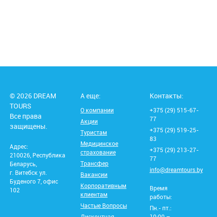
© 2026 DREAM
А еще:
Контакты:
TOURS
О компании
+375 (29) 515-67-
Все права
77
Акции
защищены.
+375 (29) 519-25-
Туристам
83
Медицинское
Адрес:
+375 (29) 213-27-
страхование
210026, Республика
77
Трансфер
Беларусь,
info@dreamtours.by
г. Витебск ул.
Вакансии
Буденого 7, офис
Корпоративным
Время
102
клиентам
работы:
Частые Вопросы
Пн.- пт.:
Дисконтная
10:00 –