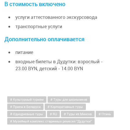
В стоимость включено
услуги аттестованного экскурсовода
транспортные услуги
Дополнительно оплачивается
питание
входные билеты в Дудутки: взрослый -
23.00
BYN, детский -
14.00
BYN
Культурный туризм
Туры для школьников
Прием в Беларуси
Корпоративные туры
Однодневные туры
RU
Туры из Минска
Птичь
Музейный комплекс старинных ремесел "Дудутки"