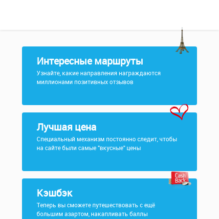
Интересные маршруты
Узнайте, какие направления награждаются
миллионами позитивных отзывов
Лучшая цена
Специальный механизм постоянно следит, чтобы
на сайте были самые "вкусные" цены
Кэшбэк
Теперь вы сможете путешествовать с ещё
большим азартом, накапливать баллы