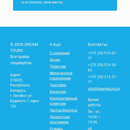
и исполнять свои мечты.
© 2026 DREAM
А еще:
Контакты:
TOURS
О компании
+375 (29) 515-67-
Все права
77
Акции
защищены.
+375 (29) 519-25-
Туристам
83
Медицинское
Адрес:
+375 (29) 213-27-
страхование
210026,
77
Трансфер
Республика
info@dreamtours.by
Беларусь,
Вакансии
г. Витебск ул.
Корпоративным
Время
Буденого 7, офис
клиентам
работы:
102
Частые Вопросы
Пн.- пт.:
Дисконтная
10:00 –
программа
19:00,
Отзывы
сб: