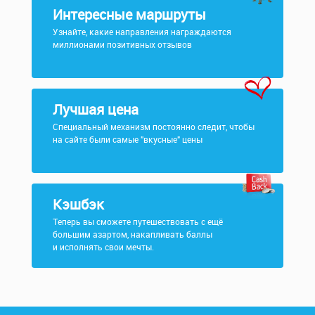
Интересные маршруты
Узнайте, какие направления награждаются
миллионами позитивных отзывов
Лучшая цена
Специальный механизм постоянно следит, чтобы
на сайте были самые "вкусные" цены
Кэшбэк
Теперь вы сможете путешествовать с ещё
большим азартом, накапливать баллы
и исполнять свои мечты.