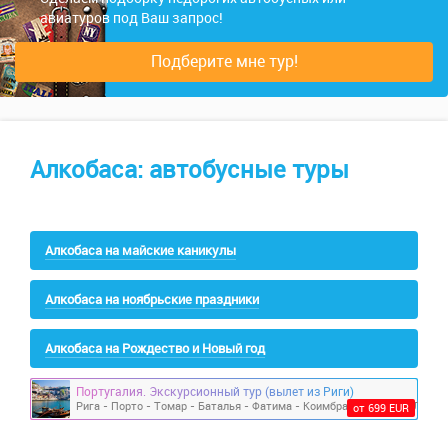
авиатуров под Ваш запрос!
Подберите мне тур!
Алкобаса: автобусные туры
Алкобаса на майские каникулы
Алкобаса на ноябрьские праздники
Алкобаса на Рождество и Новый год
Португалия. Экскурсионный тур (вылет из Риги)
от 699 EUR