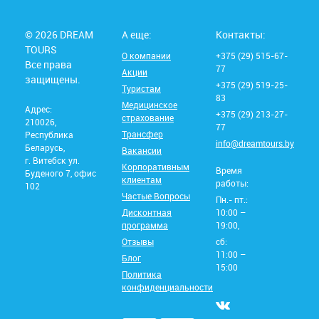
© 2026 DREAM
А еще:
Контакты:
TOURS
О компании
+375 (29) 515-67-
Все права
77
Акции
защищены.
+375 (29) 519-25-
Туристам
83
Медицинское
Адрес:
+375 (29) 213-27-
страхование
210026,
77
Трансфер
Республика
info@dreamtours.by
Беларусь,
Вакансии
г. Витебск ул.
Корпоративным
Время
Буденого 7, офис
клиентам
работы:
102
Частые Вопросы
Пн.- пт.:
Дисконтная
10:00 –
программа
19:00,
Отзывы
сб:
11:00 –
Блог
15:00
Политика
конфиденциальности