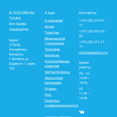
© 2026 DREAM
А еще:
Контакты:
TOURS
О компании
+375 (29) 515-67-
Все права
77
Акции
защищены.
+375 (29) 519-25-
Туристам
83
Медицинское
Адрес:
+375 (29) 213-27-
страхование
210026,
77
Трансфер
Республика
info@dreamtours.by
Беларусь,
Вакансии
г. Витебск ул.
Корпоративным
Время
Буденого 7, офис
клиентам
работы:
102
Частые Вопросы
Пн.- пт.:
Дисконтная
10:00 –
программа
19:00,
Отзывы
сб:
11:00 –
Блог
15:00
Политика
конфиденциальности