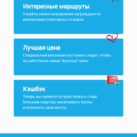
Интересные маршруты
Узнайте, какие направления награждаются
миллионами позитивных отзывов
Лучшая цена
Специальный механизм постоянно следит, чтобы
на сайте были самые "вкусные" цены
Кэшбэк
Теперь вы сможете путешествовать с ещё
большим азартом, накапливать баллы
и исполнять свои мечты.