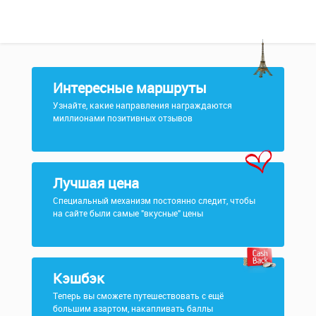
Интересные маршруты
Узнайте, какие направления награждаются
миллионами позитивных отзывов
Лучшая цена
Специальный механизм постоянно следит, чтобы
на сайте были самые "вкусные" цены
Кэшбэк
Теперь вы сможете путешествовать с ещё
большим азартом, накапливать баллы