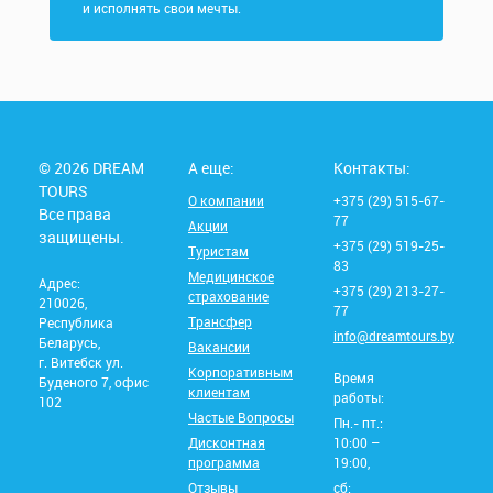
и исполнять свои мечты.
© 2026 DREAM
А еще:
Контакты:
TOURS
О компании
+375 (29) 515-67-
Все права
77
Акции
защищены.
+375 (29) 519-25-
Туристам
83
Медицинское
Адрес:
+375 (29) 213-27-
страхование
210026,
77
Трансфер
Республика
info@dreamtours.by
Беларусь,
Вакансии
г. Витебск ул.
Корпоративным
Время
Буденого 7, офис
клиентам
работы:
102
Частые Вопросы
Пн.- пт.:
Дисконтная
10:00 –
программа
19:00,
Отзывы
сб: