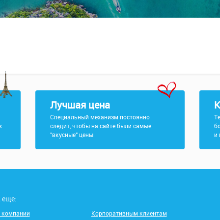
Лучшая цена
К
Специальный механизм постоянно
Т
х
следит, чтобы на сайте были самые
б
"вкусные" цены
и
 еще:
 компании
Корпоративным клиентам