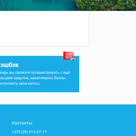
эшбэк
еперь вы сможете путешествовать с ещё
ольшим азартом, накапливать баллы
 исполнять свои мечты.
Контакты:
+375 (29) 515-67-77