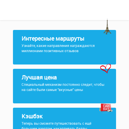
Интересные маршруты
Узнайте, какие направления награждаются
миллионами позитивных отзывов
Лучшая цена
Специальный механизм постоянно следит, чтобы
на сайте были самые "вкусные" цены
Кэшбэк
Теперь вы сможете путешествовать с ещё
большим азартом, накапливать баллы