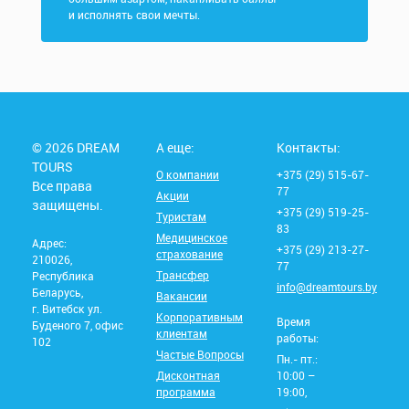
и исполнять свои мечты.
© 2026 DREAM
А еще:
Контакты:
TOURS
О компании
+375 (29) 515-67-
Все права
77
Акции
защищены.
+375 (29) 519-25-
Туристам
83
Медицинское
Адрес:
+375 (29) 213-27-
страхование
210026,
77
Трансфер
Республика
info@dreamtours.by
Беларусь,
Вакансии
г. Витебск ул.
Корпоративным
Время
Буденого 7, офис
клиентам
работы:
102
Частые Вопросы
Пн.- пт.:
Дисконтная
10:00 –
программа
19:00,