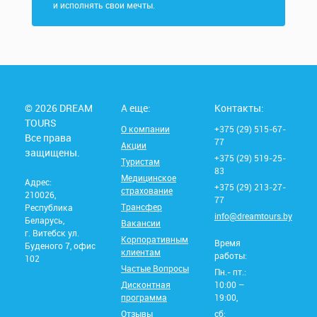
и исполнять свои мечты.
© 2026 DREAM
А еще:
Контакты:
TOURS
О компании
+375 (29) 515-67-
Все права
77
Акции
защищены.
+375 (29) 519-25-
Туристам
83
Медицинское
Адрес:
+375 (29) 213-27-
страхование
210026,
77
Трансфер
Республика
info@dreamtours.by
Беларусь,
Вакансии
г. Витебск ул.
Корпоративным
Время
Буденого 7, офис
клиентам
работы:
102
Частые Вопросы
Пн.- пт.:
Дисконтная
10:00 –
программа
19:00,
Отзывы
сб: