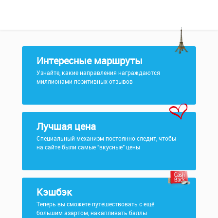
Интересные маршруты
Узнайте, какие направления награждаются
миллионами позитивных отзывов
Лучшая цена
Специальный механизм постоянно следит, чтобы
на сайте были самые "вкусные" цены
Кэшбэк
Теперь вы сможете путешествовать с ещё
большим азартом, накапливать баллы