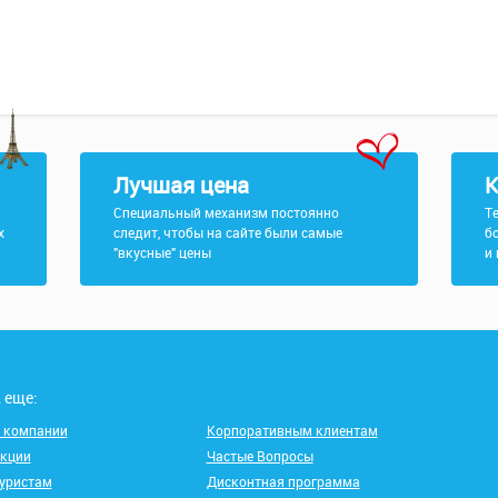
Лучшая цена
К
Специальный механизм постоянно
Т
х
следит, чтобы на сайте были самые
б
"вкусные" цены
и
 еще:
 компании
Корпоративным клиентам
кции
Частые Вопросы
уристам
Дисконтная программа