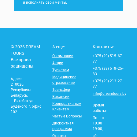
и исполнять свои мечты.
© 2026 DREAM
А еще:
Контакты:
TOURS
О компании
+375 (29) 515-67-
Все права
77
Акции
защищены.
+375 (29) 519-25-
Туристам
83
Медицинское
Адрес:
+375 (29) 213-27-
страхование
210026,
77
Трансфер
Республика
info@dreamtours.by
Беларусь,
Вакансии
г. Витебск ул.
Корпоративным
Время
Буденого 7, офис
клиентам
работы:
102
Частые Вопросы
Пн.- пт.:
Дисконтная
10:00 –
программа
19:00,
Отзывы
сб: