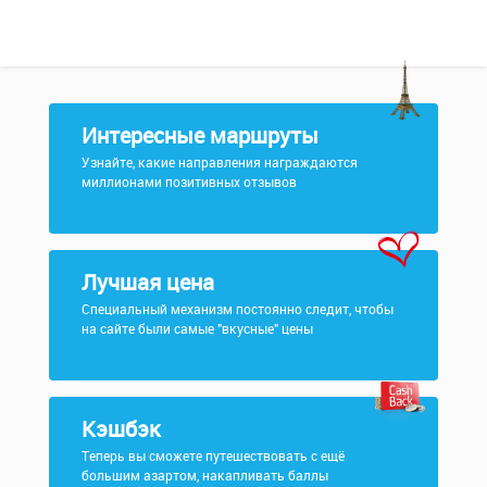
Интересные маршруты
Узнайте, какие направления награждаются
миллионами позитивных отзывов
Лучшая цена
Специальный механизм постоянно следит, чтобы
на сайте были самые "вкусные" цены
Кэшбэк
Теперь вы сможете путешествовать с ещё
большим азартом, накапливать баллы