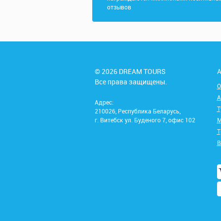
отзывов
© 2026 DREAM TOURS
А
Все права защищены.
О
А
Адрес:
Т
210026, Республика Беларусь,
г. Витебск ул. Буденого 7, офис 102
М
Т
В