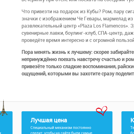
Что привезти на подарок из Кубы? Ром, пару сига
значки с изображением Че Гевары, мармелад из 
развлекательный центр «Plaza Los Flamencos». 
сувенирные лавки, боулинг-клуб, СПА-центр, даж
проведёте время интересно и с огромной пользой
Пора менять жизнь к лучшему: скорее забирайте 
непринуждённо поехать навстречу счастью и ром
привезёте только сладкие воспоминания, райск
ощущений, которыми вы захотите сразу поделит
Лучшая цена
К
Специальный механизм постоянно
Т
х
следит, чтобы на сайте были самые
б