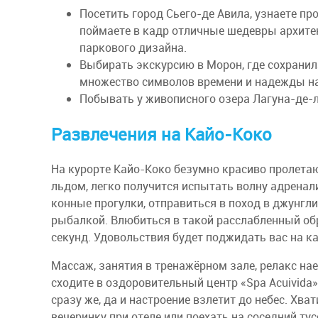
Посетить город Сьего-де Авила, узнаете пр
поймаете в кадр отличные шедевры архитек
паркового дизайна.
Выбирать экскурсию в Морон, где сохрани
множество символов времени и надежды на
Побывать у живописного озера Лагуна-де-л
Развлечения на Кайо-Коко
На курорте Кайо-Коко безумно красиво пролета
льдом, легко получится испытать волну адренал
конные прогулки, отправиться в поход в джунгли
рыбалкой. Влюбиться в такой расслабленный об
секунд. Удовольствия будет поджидать вас на к
Массаж, занятия в тренажёрном зале, релакс на
сходите в оздоровительный центр «Spa Acuivida
сразу же, да и настроение взлетит до небес. Хва
вечеринку при отеле или поехать на соседний ту