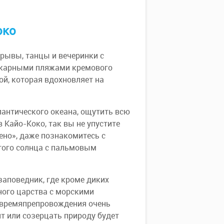
око
рывы, танцы и вечеринки с
икарными пляжами кремового
ой, которая вдохновляет на
лантического океана, ощутить всю
 Кайо-Коко, так вы не упустите
ено», даже познакомитесь с
стого солнца с пальмовым
заповедник, где кроме диких
ного царства с морскими
 времяпрепровождения очень
нт или созерцать природу будет