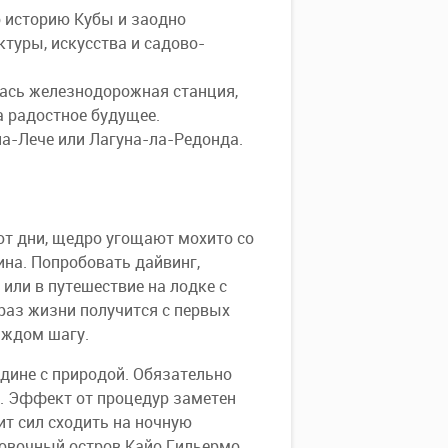
о историю Кубы и заодно
туры, искусства и садово-
лась железнодорожная станция,
 радостное будущее.
а-Лече или Лагуна-ла-Редонда.
ют дни, щедро угощают мохито со
ина. Попробовать дайвинг,
 или в путешествие на лодке с
раз жизни получится с первых
аждом шагу.
едине с природой. Обязательно
». Эффект от процедур заметен
тит сил сходить на ночную
совочный остров Кайо Гильермо.