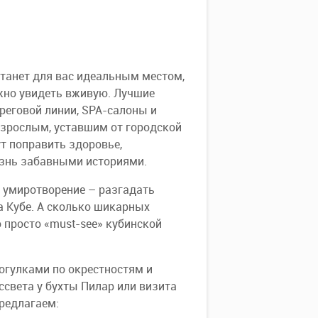
станет для вас идеальным местом,
ужно увидеть вживую. Лучшие
реговой линии, SPA-салоны и
взрослым, уставшим от городской
ут поправить здоровье,
изнь забавными историями.
и умиротворение – разгадать
а Кубе. А сколько шикарных
 просто «must-see» кубинской
огулками по окрестностям и
света у бухты Пилар или визита
предлагаем: