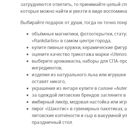
затрудняются ответить, то принимайте целый сп
которые можно найти и увезти в виде воспомин
Выбирайте подарок от души, тогда он точно по
объёмные магнитики, фотооткрытки, стату
«Rankdarbis» в самом центре города;
купите пивные кружки, керамические фигур
оцените качество трикотажа марки «Utenos
выберите аромамасла, наборы для СПА-пр
ингредиентов;
изделия из натурального льна или игрушк
оставят никого;
украшения из янтаря купите в салоне «Auten
за одеждой литовских брендов загляните в 
имбирный ликёр, медовая настойка или игр
пирог «Шакотис» в сувенирных пакетиках, ш
литовские копчёности и сыр в вакуумной у
праздничный стол.