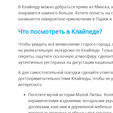
В Клайпеду можно добраться прямо из Минска, 
понравится намного больше. Хотите попасть на
начинается невероятное приключение в Париж и 
Что посмотреть в Клайпеде?
Чтобы увидеть всё великолепие старого города,
на увлекательную экскурсию по Клайпеде. Тольк
секреты, ощутите сказочную атмосферу, сделае
аутентичных ресторанах на дегустации национа
А для самостоятельной поездки сделайте отметк
достопримечательностями Клайпеды, чтобы не у
интересного:
Посетите музей истории Малой Литвы. Кол
керамическими изделиями, янтарными ук
доспехами, книгами и деревянной мебелью
искусно выполненные образы под страстн