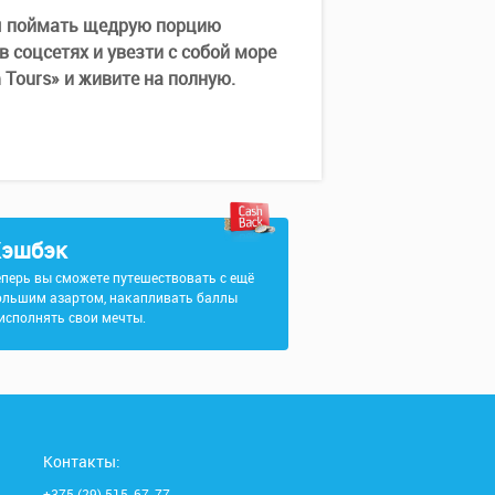
бы поймать щедрую порцию
 соцсетях и увезти с собой море
 Tours» и живите на полную.
эшбэк
еперь вы сможете путешествовать с ещё
ольшим азартом, накапливать баллы
 исполнять свои мечты.
Контакты:
+375 (29) 515-67-77