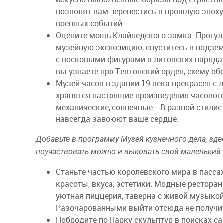
позволят вам перенестись в прошлую эпоху,
военных событий.
Оцените мощь Клайпедского замка. Прогуля
музейную экспозицию, спуститесь в подзе
с восковыми фигурами в литовских наряда
вы узнаете про Тевтонский орден, схему об
Музей часов в здании 19 века прекрасен с 
хранятся настоящие произведения часового
механические, солнечные… В разной стилис
навсегда завоюют ваше сердце.
Добавьте в программу Музей кузнечного дела, зде
поучаствовать можно и выковать свой маленький
Станьте частью королевского мира в пасса
красоты, вкуса, эстетики. Модные рестора
уютная пиццерия, таверна с живой музыкой,
Разочарованными выйти отсюда не получи
Побродите по Парку скульптур в поисках 