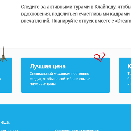
Следите за активными турами в Клайпеду, что
вдохновения, поделиться счастливыми кадрами в
впечатлений. Планируйте отпуск вместе с «Dream
Лучшая цена
К
Специальный механизм постоянно
Т
х
следит, чтобы на сайте были самые
б
"вкусные" цены
и
 еще:
 компании
Корпоративным клиентам