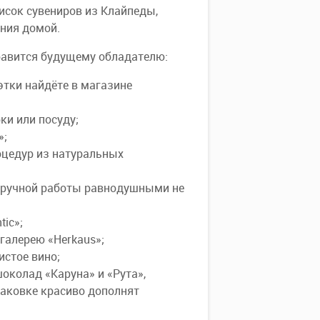
исок сувениров из Клайпеды,
ания домой.
нравится будущему обладателю:
этки найдёте в магазине
ки или посуду;
»;
оцедур из натуральных
и ручной работы равнодушными не
tic»;
галерею «Herkaus»;
истое вино;
околад «Каруна» и «Рута»,
паковке красиво дополнят