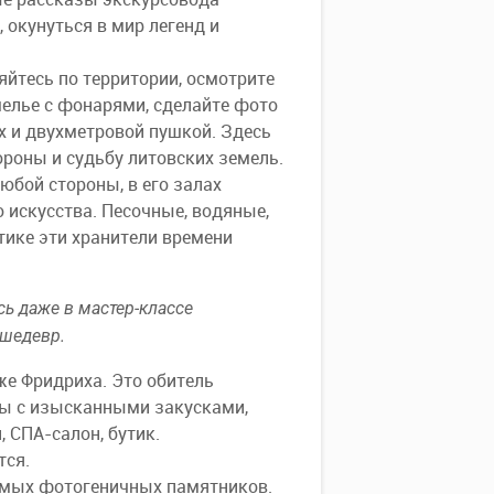
 окунуться в мир легенд и
йтесь по территории, осмотрите
мелье с фонарями, сделайте фото
х и двухметровой пушкой. Здесь
ороны и судьбу литовских земель.
любой стороны, в его залах
 искусства. Песочные, водяные,
тике эти хранители времени
сь даже в мастер-классе
 шедевр.
же Фридриха. Это обитель
ны с изысканными закусками,
 СПА-салон, бутик.
тся.
самых фотогеничных памятников.