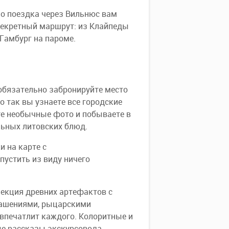
но поездка через Вильнюс вам
 секретный маршрут: из Клайпеды
Гамбург на пароме.
 обязательно забронируйте место
о так вы узнаете все городские
те необычные фото и побываете в
льных литовских блюд.
и на карте с
пустить из виду ничего
лекция древних артефактов с
рашениями, рыцарскими
 впечатлит каждого. Колоритные и
ые рассказы экскурсовода