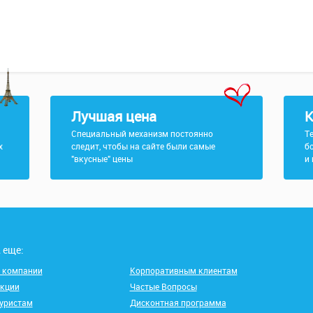
Лучшая цена
К
Специальный механизм постоянно
Т
х
следит, чтобы на сайте были самые
б
"вкусные" цены
и
 еще:
 компании
Корпоративным клиентам
кции
Частые Вопросы
уристам
Дисконтная программа