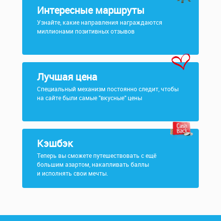
Интересные маршруты
Узнайте, какие направления награждаются
миллионами позитивных отзывов
Лучшая цена
Специальный механизм постоянно следит, чтобы
на сайте были самые "вкусные" цены
Кэшбэк
Теперь вы сможете путешествовать с ещё
большим азартом, накапливать баллы
и исполнять свои мечты.