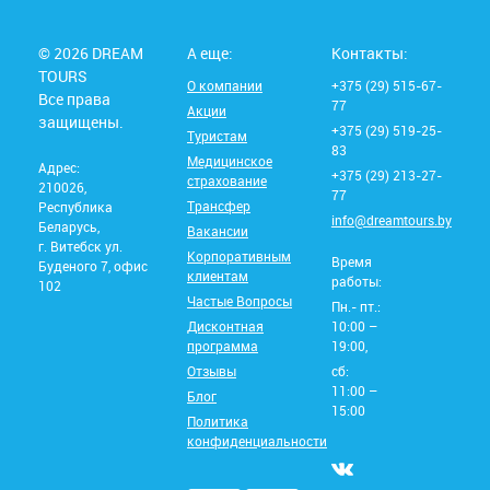
© 2026 DREAM
А еще:
Контакты:
TOURS
О компании
+375 (29) 515-67-
Все права
77
Акции
защищены.
+375 (29) 519-25-
Туристам
83
Медицинское
Адрес:
+375 (29) 213-27-
страхование
210026,
77
Трансфер
Республика
info@dreamtours.by
Беларусь,
Вакансии
г. Витебск ул.
Корпоративным
Время
Буденого 7, офис
клиентам
работы:
102
Частые Вопросы
Пн.- пт.:
Дисконтная
10:00 –
программа
19:00,
Отзывы
сб:
11:00 –
Блог
15:00
Политика
конфиденциальности