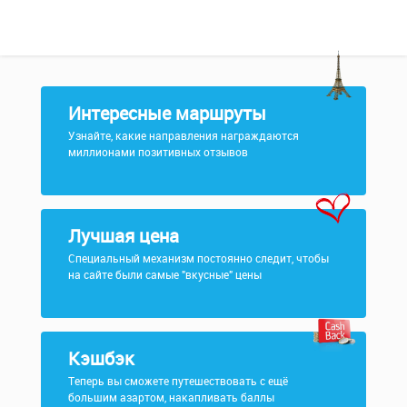
Интересные маршруты
Узнайте, какие направления награждаются
миллионами позитивных отзывов
Лучшая цена
Специальный механизм постоянно следит, чтобы
на сайте были самые "вкусные" цены
Кэшбэк
Теперь вы сможете путешествовать с ещё
большим азартом, накапливать баллы