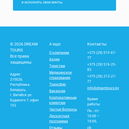
и исполнять свои мечты.
© 2026 DREAM
А еще:
Контакты:
TOURS
О компании
+375 (29) 515-67-
Все права
77
Акции
защищены.
+375 (29) 519-25-
Туристам
83
Медицинское
Адрес:
+375 (29) 213-27-
страхование
210026,
77
Трансфер
Республика
info@dreamtours.by
Беларусь,
Вакансии
г. Витебск ул.
Корпоративным
Время
Буденого 7, офис
клиентам
работы:
102
Частые Вопросы
Пн.- пт.:
Дисконтная
10:00 –
программа
19:00,
Отзывы
сб: