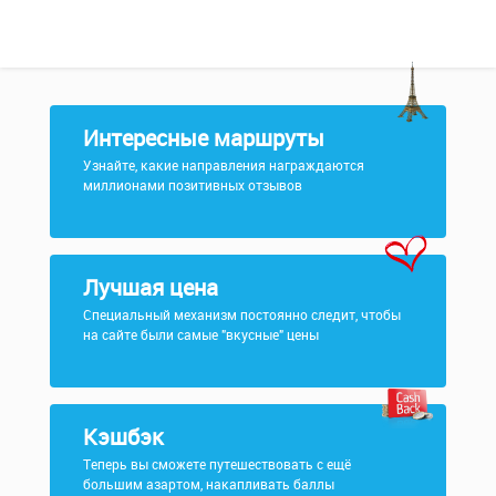
Интересные маршруты
Узнайте, какие направления награждаются
миллионами позитивных отзывов
Лучшая цена
Специальный механизм постоянно следит, чтобы
на сайте были самые "вкусные" цены
Кэшбэк
Теперь вы сможете путешествовать с ещё
большим азартом, накапливать баллы