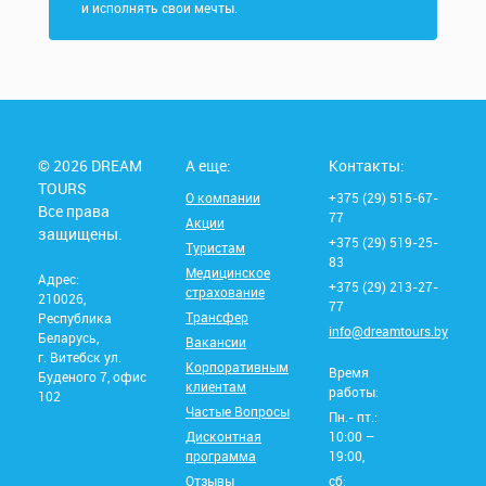
и исполнять свои мечты.
© 2026 DREAM
А еще:
Контакты:
TOURS
О компании
+375 (29) 515-67-
Все права
77
Акции
защищены.
+375 (29) 519-25-
Туристам
83
Медицинское
Адрес:
+375 (29) 213-27-
страхование
210026,
77
Трансфер
Республика
info@dreamtours.by
Беларусь,
Вакансии
г. Витебск ул.
Корпоративным
Время
Буденого 7, офис
клиентам
работы:
102
Частые Вопросы
Пн.- пт.:
Дисконтная
10:00 –
программа
19:00,
Отзывы
сб: