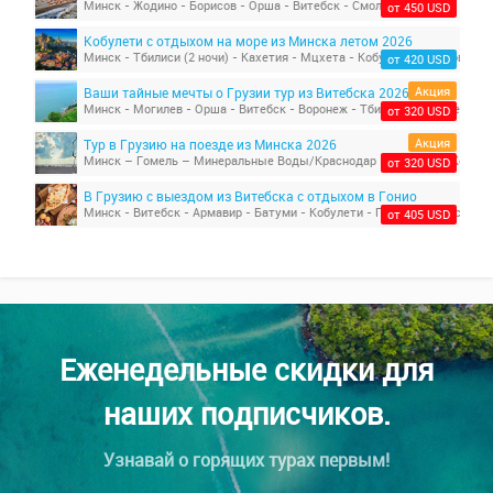
от 450 USD
Кобулети с отдыхом на море из Минска летом 2026
Минск - Тбилиси (2 ночи) - Кахетия - Мцхета - Кобулети - Ростов-на
от 420 USD
Акция
Ваши тайные мечты о Грузии тур из Витебска 2026
от 320 USD
Акция
Тур в Грузию на поезде из Минска 2026
от 320 USD
В Грузию с выездом из Витебска с отдыхом в Гонио
Минск - Витебск - Армавир - Батуми - Кобулети - Гонио - Тбилиси - В
от 405 USD
Еженедельные скидки для
наших подписчиков.
Узнавай о горящих турах первым!