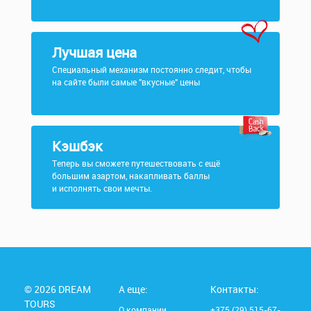
Лучшая цена
Специальный механизм постоянно следит, чтобы
на сайте были самые "вкусные" цены
Кэшбэк
Теперь вы сможете путешествовать с ещё
большим азартом, накапливать баллы
и исполнять свои мечты.
© 2026 DREAM
А еще:
Контакты:
TOURS
О компании
+375 (29) 515-67-