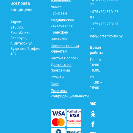
Все права
77
Акции
защищены.
+375 (29) 519-25-
Туристам
83
Медицинское
Адрес:
+375 (29) 213-27-
страхование
210026,
77
Трансфер
Республика
info@dreamtours.by
Беларусь,
Вакансии
г. Витебск ул.
Корпоративным
Время
Буденого 7, офис
клиентам
работы:
102
Частые Вопросы
Пн.- пт.:
Дисконтная
10:00 –
программа
19:00,
Отзывы
сб:
11:00 –
Блог
15:00
Политика
конфиденциальности