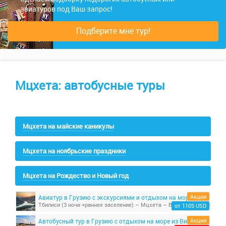
авиатуров под Ваш запрос!
Подберите мне тур!
Мцхета: автобусные туры
Мцхета на майские каникулы
Мцхета на ноябрьские праздники
Мцхета на Рождество и Новый год
Акция
Авиатур в Грузию с экскурсиями и отдыхом на море
от 1105 USD
Акция
Автобусный тур в Грузию с отдыхом на море из Витебска. Сезон 2026