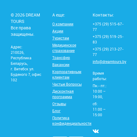
© 2026 DREAM
А еще:
Контакты:
TOURS
О компании
+375 (29) 515-67-
Все права
77
Акции
защищены.
+375 (29) 519-25-
Туристам
83
Медицинское
Адрес:
+375 (29) 213-27-
страхование
210026,
77
Трансфер
Республика
info@dreamtours.by
Беларусь,
Вакансии
г. Витебск ул.
Корпоративным
Время
Буденого 7, офис
клиентам
работы:
102
Частые Вопросы
Пн.- пт.:
Дисконтная
10:00 –
программа
19:00,
Отзывы
сб:
11:00 –
Блог
15:00
Политика
конфиденциальности