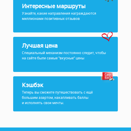
Интересные маршруты
Узнайте, какие направления награждаются
миллионами позитивных отзывов
Лучшая цена
Специальный механизм постоянно следит, чтобы
на сайте были самые "вкусные" цены
Кэшбэк
Теперь вы сможете путешествовать с ещё
большим азартом, накапливать баллы
и исполнять свои мечты.