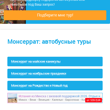
авиатуров под Ваш запрос!
Подберите мне тур!
Монсеррат: автобусные туры
Монсеррат на майские каникулы
Монсеррат на ноябрьские праздники
Монсеррат на Рождество и Новый год
Испания из Минска с визовой поддержкой 2026. Отдых на море и экскурсии Венеция, Лион, Вена, Бамберг
от 539 EUR