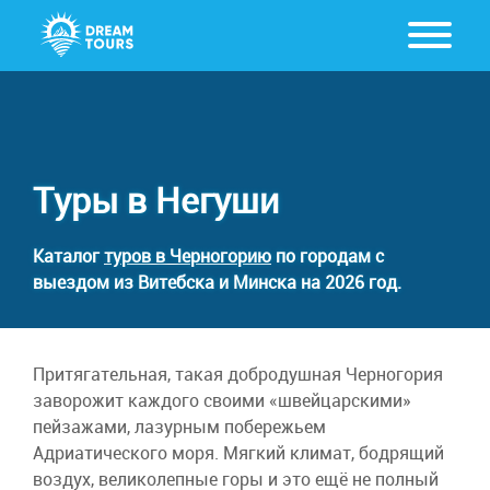
Туры в Негуши
Каталог
туров в Черногорию
по городам с
выездом из Витебска и Минска на 2026 год.
Притягательная, такая добродушная Черногория
заворожит каждого своими «швейцарскими»
пейзажами, лазурным побережьем
Адриатического моря. Мягкий климат, бодрящий
воздух, великолепные горы и это ещё не полный