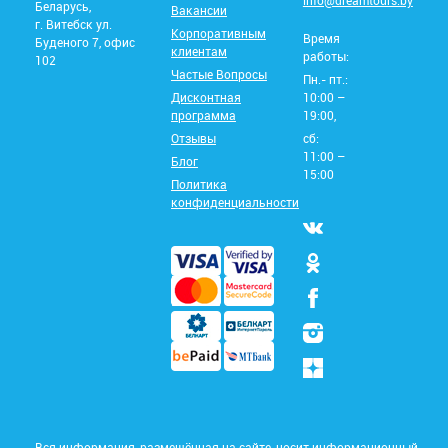
info@dreamtours.by
Беларусь,
Вакансии
г. Витебск ул.
Корпоративным
Время
Буденого 7, офис
клиентам
работы:
102
Частые Вопросы
Пн.- пт.:
Дисконтная
10:00 –
программа
19:00,
Отзывы
сб:
11:00 –
Блог
15:00
Политика
конфиденциальности
Вся информация, размещённая на сайте, носит информационный