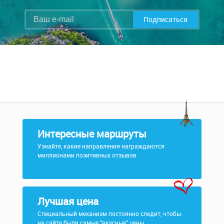
Подписаться
Интересные маршруты
Узнайте, какие направления награждаются
миллионами позитивных отзывов
Лучшая цена
Специальный механизм постоянно следит, чтобы
на сайте были самые "вкусные" цены