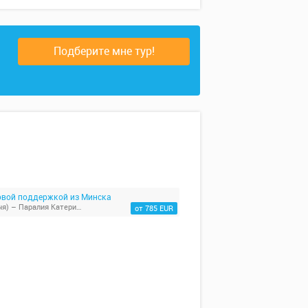
Подберите мне тур!
зовой поддержкой из Минска
Минск - Сибиу (город тысячи глаз) - Бухарест – Стамбул (2 дня) – Паралия Катерини (7 ночей на море) - София - Белград - Минск
от 785 EUR