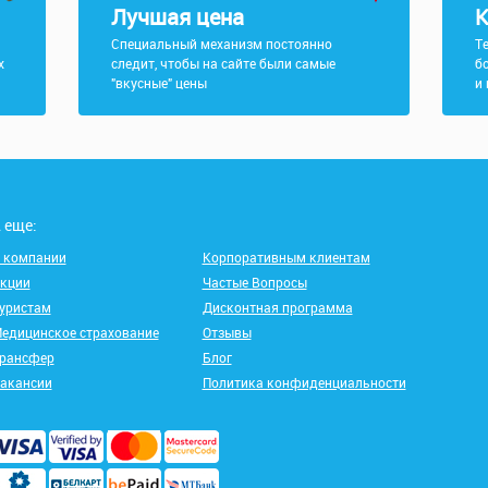
Лучшая цена
К
Специальный механизм постоянно
Т
х
следит, чтобы на сайте были самые
б
"вкусные" цены
и
 еще:
 компании
Корпоративным клиентам
кции
Частые Вопросы
уристам
Дисконтная программа
едицинское страхование
Отзывы
рансфер
Блог
акансии
Политика конфиденциальности