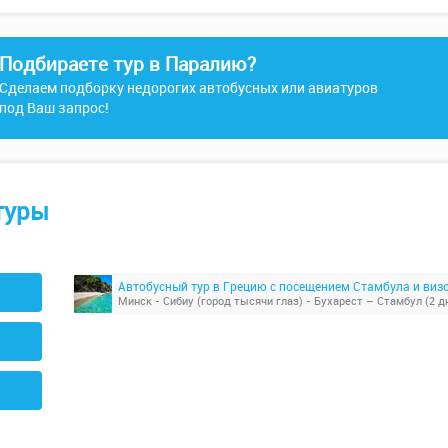
Подбираете тур в Паралию?
Сделаем подборку недорогих автобусных или авиатуров
под Ваш запрос!
туры
Автобусный тур в Грецию с посещением Стамбула и ви