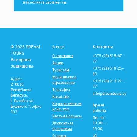
и исполнять свои мечты.
© 2026 DREAM
А еще:
Контакты:
TOURS
О компании
+375 (29) 515-67-
Все права
77
Акции
защищены.
+375 (29) 519-25-
Туристам
83
Медицинское
Адрес:
+375 (29) 213-27-
страхование
210026,
77
Трансфер
Республика
info@dreamtours.by
Беларусь,
Вакансии
г. Витебск ул.
Корпоративным
Время
Буденого 7, офис
клиентам
работы:
102
Частые Вопросы
Пн.- пт.:
Дисконтная
10:00 –
программа
19:00,
Отзывы
сб: