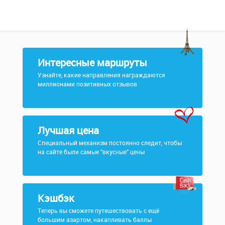
Интересные маршруты
Узнайте, какие направления награждаются
миллионами позитивных отзывов
Лучшая цена
Специальный механизм постоянно следит, чтобы
на сайте были самые "вкусные" цены
Кэшбэк
Теперь вы сможете путешествовать с ещё
большим азартом, накапливать баллы