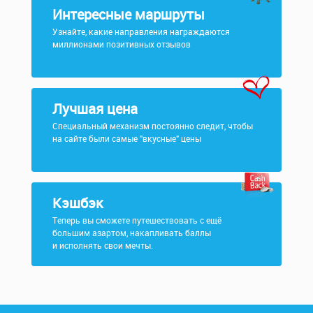
Интересные маршруты
Узнайте, какие направления награждаются
миллионами позитивных отзывов
Лучшая цена
Специальный механизм постоянно следит, чтобы
на сайте были самые "вкусные" цены
Кэшбэк
Теперь вы сможете путешествовать с ещё
большим азартом, накапливать баллы
и исполнять свои мечты.