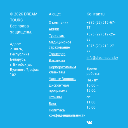
© 2026 DREAM
А еще:
Контакты:
TOURS
О компании
+375 (29) 515-67-
Все права
77
Акции
защищены.
+375 (29) 519-25-
Туристам
83
Медицинское
Адрес:
+375 (29) 213-27-
страхование
210026,
77
Трансфер
Республика
info@dreamtours.by
Беларусь,
Вакансии
г. Витебск ул.
Корпоративным
Время
Буденого 7, офис
клиентам
работы:
102
Частые Вопросы
Пн.- пт.:
Дисконтная
10:00 –
программа
19:00,
Отзывы
сб:
11:00 –
Блог
15:00
Политика
конфиденциальности