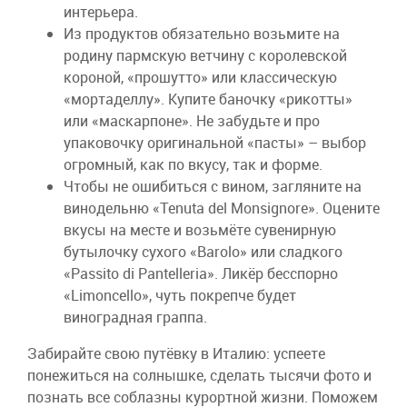
интерьера.
Из продуктов обязательно возьмите на
родину пармскую ветчину с королевской
короной, «прошутто» или классическую
«мортаделлу». Купите баночку «рикотты»
или «маскарпоне». Не забудьте и про
упаковочку оригинальной «пасты» – выбор
огромный, как по вкусу, так и форме.
Чтобы не ошибиться с вином, загляните на
винодельню «Tenuta del Monsignore». Оцените
вкусы на месте и возьмёте сувенирную
бутылочку сухого «Barolo» или сладкого
«Рassito di Pantelleria». Ликёр бесспорно
«Limoncello», чуть покрепче будет
виноградная граппа.
Забирайте свою путёвку в Италию: успеете
понежиться на солнышке, сделать тысячи фото и
познать все соблазны курортной жизни. Поможем