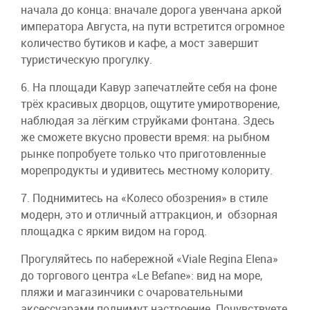
начала до конца: вначале дорога увенчана аркой
императора Августа, на пути встретится огромное
количество бутиков и кафе, а мост завершит
туристическую прогулку.
6. На площади Кавур запечатлейте себя на фоне
трёх красивых дворцов, ощутите умиротворение,
наблюдая за лёгким струйками фонтана. Здесь
же сможете вкусно провести время: на рыбном
рынке попробуете только что приготовленные
морепродукты и удивитесь местному колориту.
7. Поднимитесь на «Колесо обозрения» в стиле
модерн, это и отличный аттракцион, и обзорная
площадка с ярким видом на город.
Прогуляйтесь по набережной «Viale Regina Elena»
до торгового центра «Le Befane»: вид на море,
пляжи и магазинчики с очаровательными
аксессуарами поднимут настроение. Почувствуете