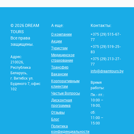
© 2026 DREAM
А еще:
Контакты:
TOURS
О компании
+375 (29) 515-67-
Все права
77
Акции
защищены.
+375 (29) 519-25-
Туристам
83
Медицинское
Адрес:
+375 (29) 213-27-
страхование
210026,
77
Трансфер
Республика
info@dreamtours.by
Беларусь,
Вакансии
г. Витебск ул.
Корпоративным
Время
Буденого 7, офис
клиентам
работы:
102
Частые Вопросы
Пн.- пт.:
Дисконтная
10:00 –
программа
19:00,
Отзывы
сб:
11:00 –
Блог
15:00
Политика
конфиденциальности