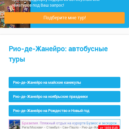
авиатуров под Ваш запрос!
Подберите мне тур!
Рио-де-Жанейро: автобусные
туры
Рио-де-Жанейро на майские каникулы
Рио-де-Жанейро на ноябрьские праздники
Рио-де-Жанейро на Рождество и Новый год
Бразилия. Пляжный отдых на курорте Бузиос и экскурсии (на 18 дней с вылетом из Риги / Москвы)
от 1859 EUR