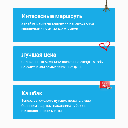
Интересные маршруты
Узнайте, какие направления награждаются
миллионами позитивных отзывов
Лучшая цена
Специальный механизм постоянно следит, чтобы
на сайте были самые "вкусные" цены
Кэшбэк
Теперь вы сможете путешествовать с ещё
большим азартом, накапливать баллы
и исполнять свои мечты.