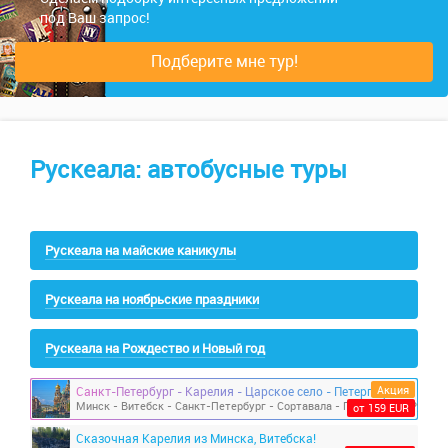
под Ваш запрос!
Подберите мне тур!
Рускеала: автобусные туры
Рускеала на майские каникулы
Рускеала на ноябрьские праздники
Рускеала на Рождество и Новый год
Акция
Санкт-Петербург - Карелия - Царское село - Петергоф из Витебска и Минска
от 159 EUR
Сказочная Карелия из Минска, Витебска!