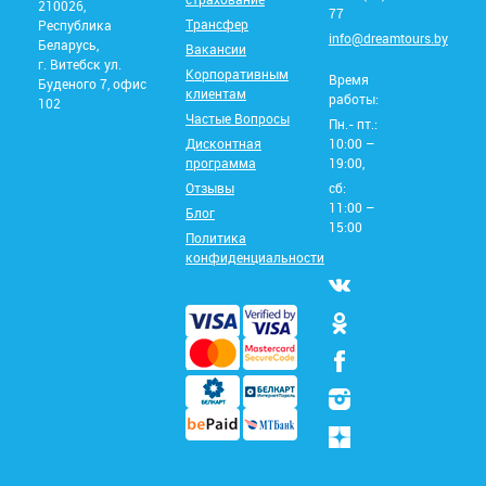
210026,
77
Трансфер
Республика
info@dreamtours.by
Беларусь,
Вакансии
г. Витебск ул.
Корпоративным
Время
Буденого 7, офис
клиентам
работы:
102
Частые Вопросы
Пн.- пт.:
Дисконтная
10:00 –
программа
19:00,
Отзывы
сб:
11:00 –
Блог
15:00
Политика
конфиденциальности