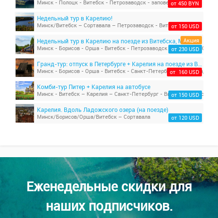
от 450 BYN
Недельный тур в Карелию!
Минск/Витебск – Сортавала – Петрозаводск - Витебск/Минск
от 150 USD
Акция
Недельный тур в Карелию на поезде из Витебска, Минска
от 230 USD
Гранд-тур: отпуск в Петербурге + Карелия на поезде из Витебска
от 160 USD
Комби-тур Питер + Карелия на автобусе
Минск - Витебск – Карелия – Санкт-Петербург - Витебск - Минск
от 150 USD
Карелия. Вдоль Ладожского озера (на поезде)
Минск/Борисов/Орша/Витебск – Сортавала
от 120 USD
Еженедельные скидки для
наших подписчиков.