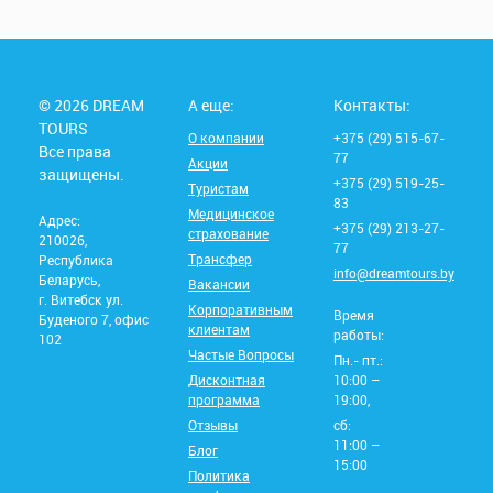
© 2026 DREAM
А еще:
Контакты:
TOURS
О компании
+375 (29) 515-67-
Все права
77
Акции
защищены.
+375 (29) 519-25-
Туристам
83
Медицинское
Адрес:
+375 (29) 213-27-
страхование
210026,
77
Трансфер
Республика
info@dreamtours.by
Беларусь,
Вакансии
г. Витебск ул.
Корпоративным
Время
Буденого 7, офис
клиентам
работы:
102
Частые Вопросы
Пн.- пт.:
Дисконтная
10:00 –
программа
19:00,
Отзывы
сб:
11:00 –
Блог
15:00
Политика