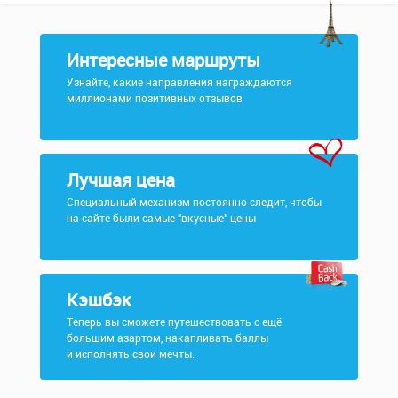
Интересные маршруты
Узнайте, какие направления награждаются
миллионами позитивных отзывов
Лучшая цена
Специальный механизм постоянно следит, чтобы
на сайте были самые "вкусные" цены
Кэшбэк
Теперь вы сможете путешествовать с ещё
большим азартом, накапливать баллы
и исполнять свои мечты.