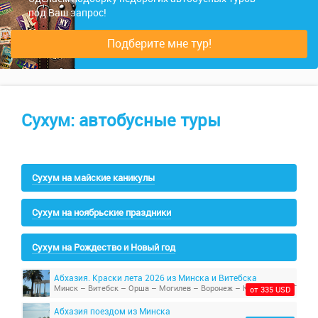
под Ваш запрос!
Подберите мне тур!
Сухум: автобусные туры
Сухум на майские каникулы
Сухум на ноябрьские праздники
Сухум на Рождество и Новый год
Абхазия. Краски лета 2026 из Минска и Витебска
от 335 USD
Абхазия поездом из Минска