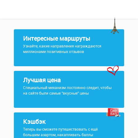
Интересные маршруты
Узнайте, какие направления награждаются
миллионами позитивных отзывов
Лучшая цена
Специальный механизм постоянно следит, чтобы
на сайте были самые "вкусные" цены
Кэшбэк
Теперь вы сможете путешествовать с ещё
большим азартом, накапливать баллы