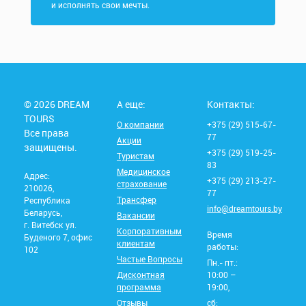
и исполнять свои мечты.
© 2026 DREAM
А еще:
Контакты:
TOURS
О компании
+375 (29) 515-67-
Все права
77
Акции
защищены.
+375 (29) 519-25-
Туристам
83
Медицинское
Адрес:
+375 (29) 213-27-
страхование
210026,
77
Трансфер
Республика
info@dreamtours.by
Беларусь,
Вакансии
г. Витебск ул.
Корпоративным
Время
Буденого 7, офис
клиентам
работы:
102
Частые Вопросы
Пн.- пт.:
Дисконтная
10:00 –
программа
19:00,
Отзывы
сб: