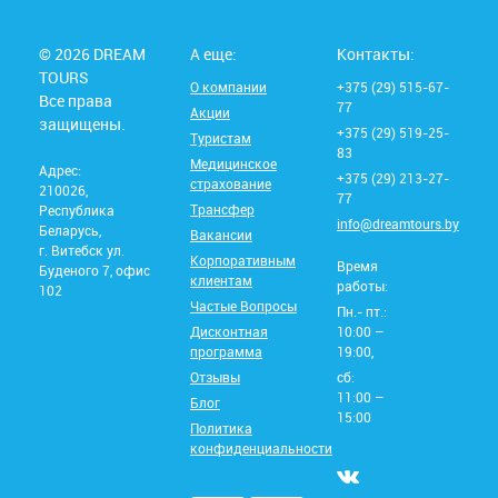
© 2026 DREAM
А еще:
Контакты:
TOURS
О компании
+375 (29) 515-67-
Все права
77
Акции
защищены.
+375 (29) 519-25-
Туристам
83
Медицинское
Адрес:
+375 (29) 213-27-
страхование
210026,
77
Трансфер
Республика
info@dreamtours.by
Беларусь,
Вакансии
г. Витебск ул.
Корпоративным
Время
Буденого 7, офис
клиентам
работы:
102
Частые Вопросы
Пн.- пт.:
Дисконтная
10:00 –
программа
19:00,
Отзывы
сб:
11:00 –
Блог
15:00
Политика
конфиденциальности