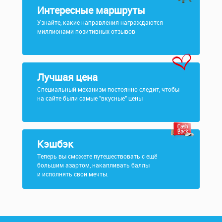
Интересные маршруты
Узнайте, какие направления награждаются
миллионами позитивных отзывов
Лучшая цена
Специальный механизм постоянно следит, чтобы
на сайте были самые "вкусные" цены
Кэшбэк
Теперь вы сможете путешествовать с ещё
большим азартом, накапливать баллы
и исполнять свои мечты.