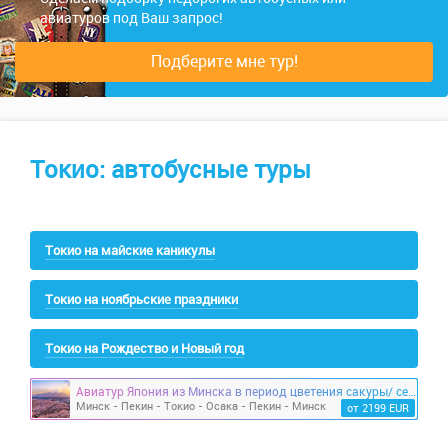
авиатуров под Ваш запрос!
Подберите мне тур!
Токио: автобусные туры
Токио на майские каникулы
Токио на ноябрьские праздники
Токио на Рождество и Новый год
Авиатур Япония из Минска в период цветения сакуры/ сезон красных клёнов
Минск - Пекин - Токио - Осака - Пекин - Минск
от 2199 EUR