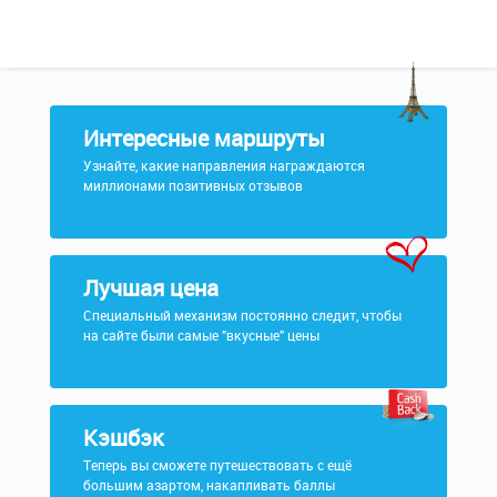
Интересные маршруты
Узнайте, какие направления награждаются
миллионами позитивных отзывов
Лучшая цена
Специальный механизм постоянно следит, чтобы
на сайте были самые "вкусные" цены
Кэшбэк
Теперь вы сможете путешествовать с ещё
большим азартом, накапливать баллы