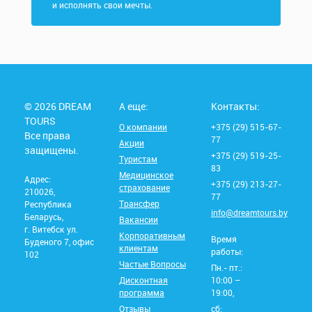
и исполнять свои мечты.
© 2026 DREAM
А еще:
Контакты:
TOURS
О компании
+375 (29) 515-67-
Все права
77
Акции
защищены.
+375 (29) 519-25-
Туристам
83
Медицинское
Адрес:
+375 (29) 213-27-
страхование
210026,
77
Трансфер
Республика
info@dreamtours.by
Беларусь,
Вакансии
г. Витебск ул.
Корпоративным
Время
Буденого 7, офис
клиентам
работы:
102
Частые Вопросы
Пн.- пт.:
Дисконтная
10:00 –
программа
19:00,
Отзывы
сб: