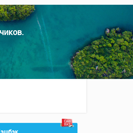
чиков.
эшбэк