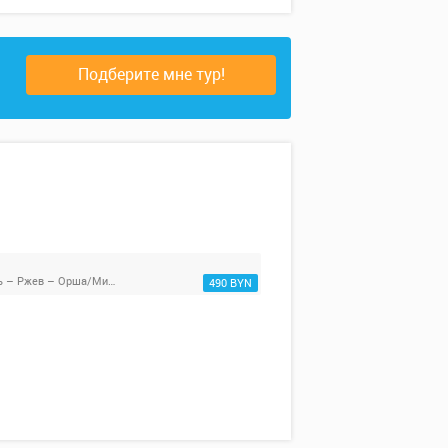
Подберите мне тур!
Минск/Орша – Углич – Рыбинск – Мышкин – Калязин – Тверь – Ржев – Орша/Минск
490 BYN