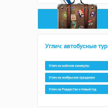
Углич: автобусные ту
Углич на майские каникулы
Углич на ноябрьские праздники
Углич на Рождество и Новый год