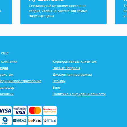
Специальный механизм постоянно
Т
х
следит, чтобы на сайте были самые
б
"вкусные" цены
и
 еще:
 компании
Корпоративным клиентам
кции
Частые Вопросы
уристам
Дисконтная программа
едицинское страхование
Отзывы
рансфер
Блог
акансии
Политика конфиденциальности