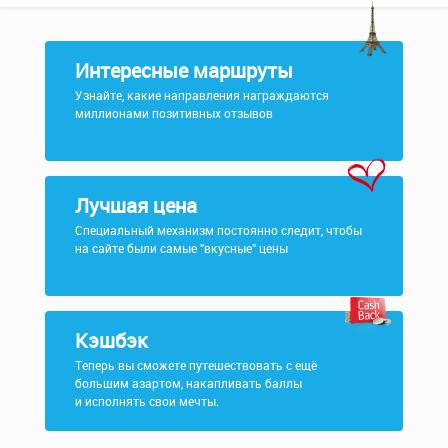
Интересные маршруты
Узнайте, какие направления награждаются
миллионами позитивных отзывов
Лучшая цена
Специальный механизм постоянно следит, чтобы
на сайте были самые "вкусные" цены
Кэшбэк
Теперь вы сможете путешествовать с ещё
большим азартом, накапливать баллы
и исполнять свои мечты.