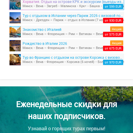
Хорватия. Отдых на острове КРК и экскурсии (выезды из Минска)
от 599 EUR
Тур с отдыхом в Испании через Париж 2026 с визовой поддержкой!
от 930 EUR
Акция
Знакомство с Италией
Минск - Вена – Флоренция – Рим – Ватикан – Венеция – Прага - Мин
от 575 EUR
Акция
Рождество в Италии 2026
Минск - Вена – Флоренция – Рим – Ватикан – Венеция – Прага - Мин
от 675 EUR
Тур во Францию с отдыхом на острове Корсика с визовой поддержкой
Минск - Вена - Флоренция - Корсика (6 ночей) - Болонья - Аутлет-гор
от 970 EUR
Еженедельные скидки для
наших подписчиков.
Узнавай о горящих турах первым!