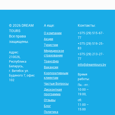
© 2026 DREAM
А еще:
Контакты:
TOURS
О компании
+375 (29) 515-67-
Все права
77
Акции
защищены.
+375 (29) 519-25-
Туристам
83
Медицинское
Адрес:
+375 (29) 213-27-
страхование
210026,
77
Трансфер
Республика
info@dreamtours.by
Беларусь,
Вакансии
г. Витебск ул.
Корпоративным
Время
Буденого 7, офис
клиентам
работы:
102
Частые Вопросы
Пн.- пт.:
Дисконтная
10:00 –
программа
19:00,
Отзывы
сб:
11:00 –
Блог
15:00
Политика