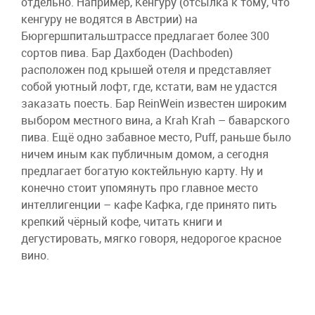
отдельно. Например, Кенгуру (отсылка к тому, что
кенгуру не водятся в Австрии) на
Бюргершпитальштрассе предлагает более 300
сортов пива. Бар Дахбоден (Dachboden)
расположен под крышей отеля и представляет
собой уютный лофт, где, кстати, вам не удастся
заказать поесть. Бар ReinWein известен широким
выбором местного вина, а Krah Krah – баварского
пива. Ещё одно забавное место, Puff, раньше было
ничем иным как публичным домом, а сегодня
предлагает богатую коктейльную карту. Ну и
конечно стоит упомянуть про главное место
интеллигенции – кафе Кафка, где принято пить
крепкий чёрный кофе, читать книги и
дегустировать, мягко говоря, недорогое красное
вино.