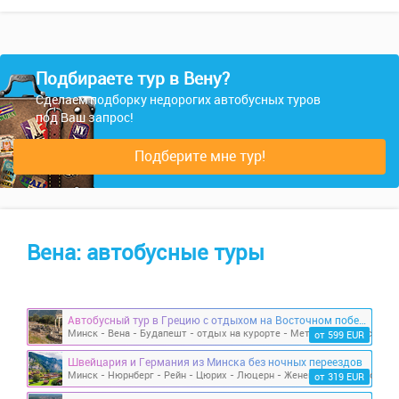
Подбираете тур в Вену?
Сделаем подборку недорогих автобусных туров
под Ваш запрос!
Подберите мне тур!
Вена: автобусные туры
Автобусный тур в Грецию с отдыхом на Восточном побережье из Минска. Визовая поддержка
от 599 EUR
Швейцария и Германия из Минска без ночных переездов
от 319 EUR