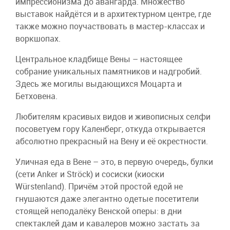
импрессионизма до авангарда. Множество
выставок найдётся и в архитектурном центре, где
также можно поучаствовать в мастер-классах и
воркшопах.
Центральное кладбище Вены – настоящее
собрание уникальных памятников и надгробий.
Здесь же могилы выдающихся Моцарта и
Бетховена.
Любителям красивых видов и живописных селфи
посоветуем гору Каленберг, откуда открывается
абсолютно прекрасный на Вену и её окрестности.
Уличная еда в Вене – это, в первую очередь, булки
(сети Anker и Ströck) и сосиски (киоски
Würstenland). Причём этой простой едой не
гнушаются даже элегантно одетые посетители
стоящей неподалёку Венской оперы: в дни
спектаклей дам и кавалеров можно застать за